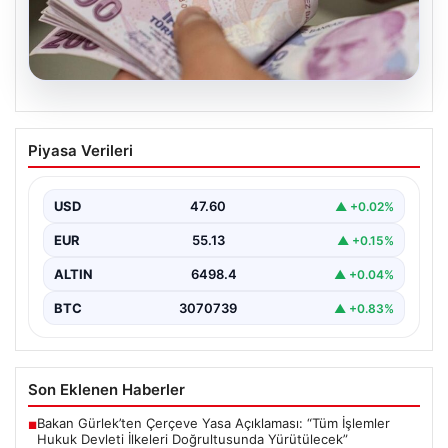
05.08.2026
2026 Kurban Bayramı Emekli
Piyasa Verileri
İkramiyeleri Ne Zaman Ödenecek?
Yaklaşan 2026 Kurban Bayramı nedeniyle, yaklaşık 17
milyon emekli vatandaşın gözü kulağı bayram
USD
47.60
▲ +0.02%
ikramiyesi…
EUR
55.13
▲ +0.15%
ALTIN
6498.4
▲ +0.04%
BTC
3070739
▲ +0.83%
Son Eklenen Haberler
Bakan Gürlek’ten Çerçeve Yasa Açıklaması: “Tüm İşlemler
■
Hukuk Devleti İlkeleri Doğrultusunda Yürütülecek”