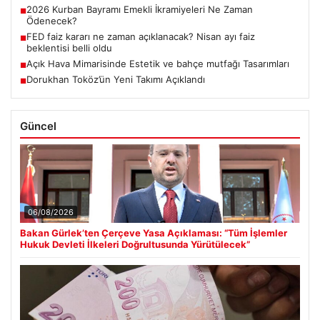
2026 Kurban Bayramı Emekli İkramiyeleri Ne Zaman
■
Ödenecek?
FED faiz kararı ne zaman açıklanacak? Nisan ayı faiz
■
beklentisi belli oldu
Açık Hava Mimarisinde Estetik ve bahçe mutfağı Tasarımları
■
Dorukhan Toköz’ün Yeni Takımı Açıklandı
■
Güncel
06/08/2026
Bakan Gürlek’ten Çerçeve Yasa Açıklaması: “Tüm İşlemler
Hukuk Devleti İlkeleri Doğrultusunda Yürütülecek”