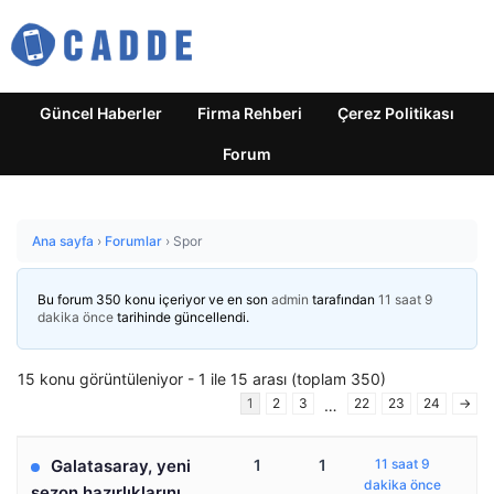
Güncel Haberler
Firma Rehberi
Çerez Politikası
Forum
Ana sayfa
›
Forumlar
›
Spor
Bu forum 350 konu içeriyor ve en son
admin
tarafından
11 saat 9
dakika önce
tarihinde güncellendi.
15 konu görüntüleniyor - 1 ile 15 arası (toplam 350)
1
2
3
22
23
24
→
…
Galatasaray, yeni
1
1
11 saat 9
dakika önce
sezon hazırlıklarını