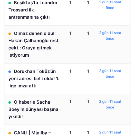
Beşiktaş’ta Leandro
1
1
2 gün 11 saat
önce
Trossard ilk
antrenmanına çıktı
Olmaz denen oldu!
1
1
2 gün 11 saat
önce
Hakan Çalhanoğlu resti
çekti: Oraya gitmek
istiyorum
Dorukhan Toköz’ün
1
1
2 gün 11 saat
önce
yeni adresi belli oldu! 1.
lige imza attı
O haberle Sacha
1
1
2 gün 11 saat
önce
Boey’in dünyası başına
yıkıldı!
CANLI | Mjallby –
1
1
2 gün 11 saat