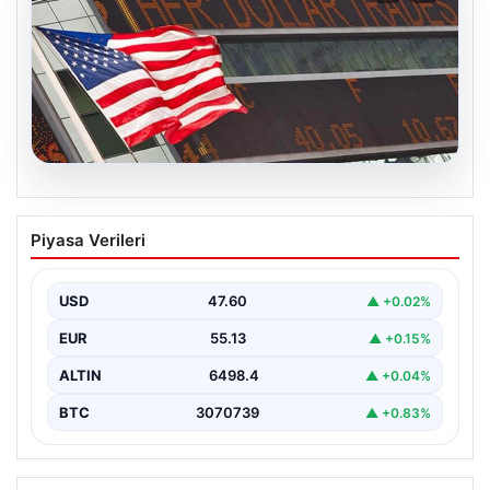
04.08.2026
FED faiz kararı ne zaman açıklanacak?
Piyasa Verileri
Nisan ayı faiz beklentisi belli oldu
USD
47.60
▲ +0.02%
EUR
55.13
▲ +0.15%
ALTIN
6498.4
▲ +0.04%
BTC
3070739
▲ +0.83%