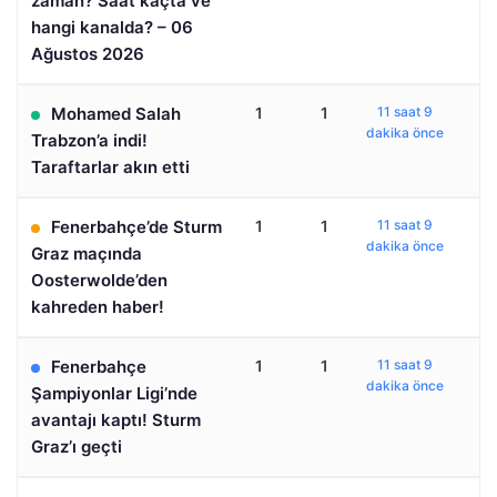
zaman? Saat kaçta ve
hangi kanalda? – 06
Ağustos 2026
Mohamed Salah
1
1
11 saat 9
dakika önce
Trabzon’a indi!
Taraftarlar akın etti
Fenerbahçe’de Sturm
1
1
11 saat 9
dakika önce
Graz maçında
Oosterwolde’den
kahreden haber!
Fenerbahçe
1
1
11 saat 9
dakika önce
Şampiyonlar Ligi’nde
avantajı kaptı! Sturm
Graz’ı geçti