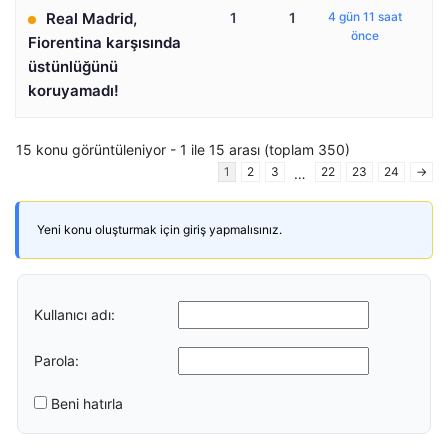
Real Madrid,
1
1
4 gün 11 saat
önce
Fiorentina karşısında
üstünlüğünü
koruyamadı!
15 konu görüntüleniyor - 1 ile 15 arası (toplam 350)
1
2
3
22
23
24
→
…
Yeni konu oluşturmak için giriş yapmalısınız.
Kullanıcı adı:
Parola:
Beni hatırla