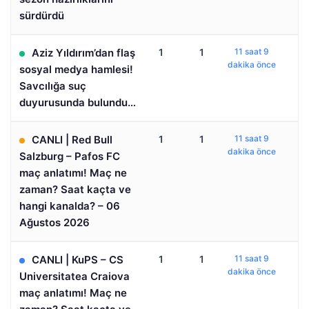
sürdürdü
Aziz Yıldırım’dan flaş
1
1
11 saat 9
dakika önce
sosyal medya hamlesi!
Savcılığa suç
duyurusunda bulundu…
CANLI | Red Bull
1
1
11 saat 9
dakika önce
Salzburg – Pafos FC
maç anlatımı! Maç ne
zaman? Saat kaçta ve
hangi kanalda? – 06
Ağustos 2026
CANLI | KuPS – CS
1
1
11 saat 9
dakika önce
Universitatea Craiova
maç anlatımı! Maç ne