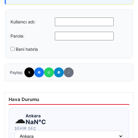
Kullanıcı adı:
Parola:
Beni hatırla
Paylaş:
Hava Durumu
☁
Ankara
NaN°C
ŞEHIR SEÇ