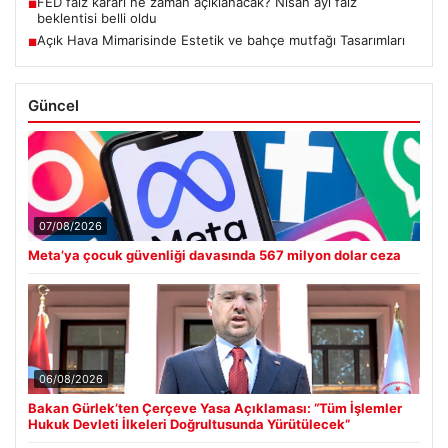
FED faiz kararı ne zaman açıklanacak? Nisan ayı faiz
■
beklentisi belli oldu
Açık Hava Mimarisinde Estetik ve bahçe mutfağı Tasarımları
■
Güncel
07/08/2026
Meta’ya çocuk güvenliği davasında 567 milyon dolar ceza
06/08/2026
Bakan Gürlek’ten Çerçeve Yasa Açıklaması: “Tüm İşlemler
Hukuk Devleti İlkeleri Doğrultusunda Yürütülecek”