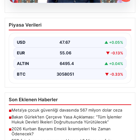
06.08.2026
Bakan Gürlek’ten Çerçeve Yasa
Piyasa Verileri
Açıklaması: “Tüm İşlemler Hukuk
Devleti İlkeleri Doğrultusunda
Yürütülecek”
USD
47.67
▲ +0.05%
Adalet Bakanı Akın Gürlek, terörle mücadelede yeni bir
EUR
55.06
▼ -0.13%
dönemi başlatacak çerçeve yasanın Meclis'te kabul…
ALTIN
6495.4
▲ +0.04%
BTC
3058051
▼ -0.33%
Son Eklenen Haberler
Meta’ya çocuk güvenliği davasında 567 milyon dolar ceza
■
Bakan Gürlek’ten Çerçeve Yasa Açıklaması: “Tüm İşlemler
■
Hukuk Devleti İlkeleri Doğrultusunda Yürütülecek”
2026 Kurban Bayramı Emekli İkramiyeleri Ne Zaman
■
Ödenecek?