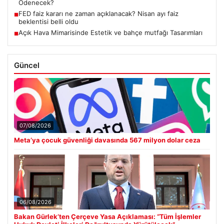
Ödenecek?
FED faiz kararı ne zaman açıklanacak? Nisan ayı faiz
■
beklentisi belli oldu
Açık Hava Mimarisinde Estetik ve bahçe mutfağı Tasarımları
■
Güncel
07/08/2026
Meta’ya çocuk güvenliği davasında 567 milyon dolar ceza
06/08/2026
Bakan Gürlek’ten Çerçeve Yasa Açıklaması: “Tüm İşlemler