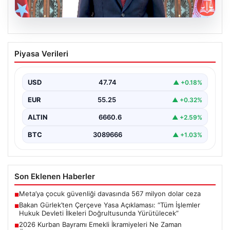
06.08.2026
Bakan Gürlek’ten Çerçeve Yasa
Piyasa Verileri
Açıklaması: “Tüm İşlemler Hukuk
Devleti İlkeleri Doğrultusunda
Yürütülecek”
USD
47.74
▲ +0.18%
Adalet Bakanı Akın Gürlek, terörle mücadelede yeni bir
EUR
55.25
▲ +0.32%
dönemi başlatacak çerçeve yasanın Meclis'te kabul…
ALTIN
6660.6
▲ +2.59%
BTC
3089666
▲ +1.03%
Son Eklenen Haberler
Meta’ya çocuk güvenliği davasında 567 milyon dolar ceza
■
Bakan Gürlek’ten Çerçeve Yasa Açıklaması: “Tüm İşlemler
■
Hukuk Devleti İlkeleri Doğrultusunda Yürütülecek”
2026 Kurban Bayramı Emekli İkramiyeleri Ne Zaman
■