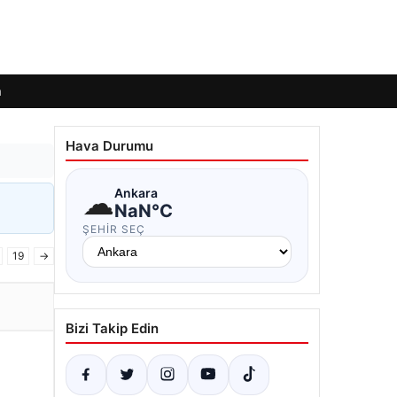
m
Hava Durumu
☁
Ankara
NaN°C
ŞEHIR SEÇ
19
→
Bizi Takip Edin