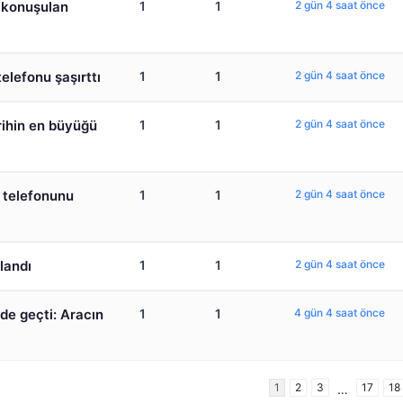
e konuşulan
1
1
2 gün 4 saat önce
telefonu şaşırttı
1
1
2 gün 4 saat önce
arihin en büyüğü
1
1
2 gün 4 saat önce
 telefonunu
1
1
2 gün 4 saat önce
landı
1
1
2 gün 4 saat önce
de geçti: Aracın
1
1
4 gün 4 saat önce
1
2
3
17
18
…