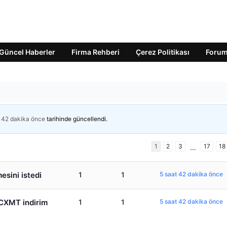
Güncel Haberler
Firma Rehberi
Çerez Politikası
Foru
t 42 dakika önce
tarihinde güncellendi.
1
2
3
17
18
…
esini istedi
1
1
5 saat 42 dakika önce
 CXMT indirim
1
1
5 saat 42 dakika önce