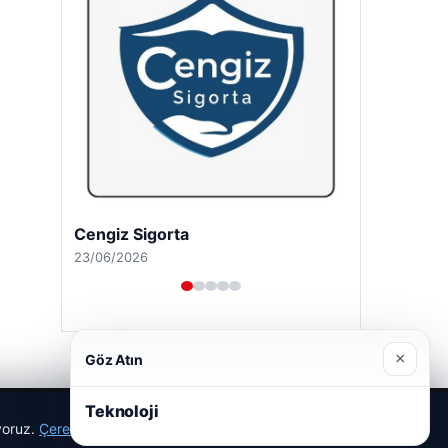
Hastaş Beton
26/05/2026
×
Göz Atın
Teknoloji
ıyoruz.
Çerez Politikamız
Reddet
Kabul Et