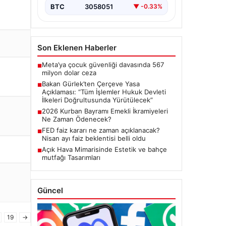
Meclis'te kabul…
BTC
3058051
▼ -0.33%
Son Eklenen Haberler
Meta’ya çocuk güvenliği davasında 567
■
milyon dolar ceza
Bakan Gürlek’ten Çerçeve Yasa
■
Açıklaması: “Tüm İşlemler Hukuk Devleti
İlkeleri Doğrultusunda Yürütülecek”
2026 Kurban Bayramı Emekli İkramiyeleri
■
Ne Zaman Ödenecek?
FED faiz kararı ne zaman açıklanacak?
■
Nisan ayı faiz beklentisi belli oldu
Açık Hava Mimarisinde Estetik ve bahçe
■
mutfağı Tasarımları
Güncel
19
→