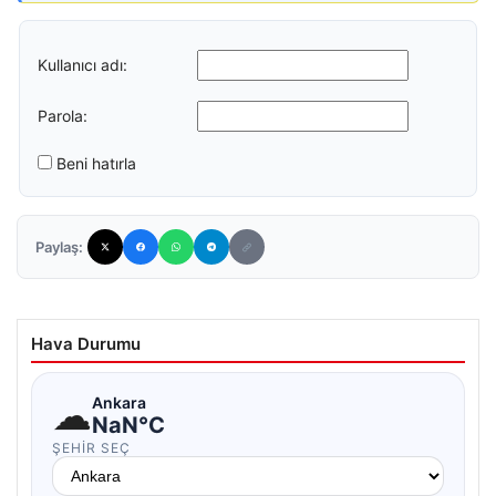
Kullanıcı adı:
Parola:
Beni hatırla
Paylaş:
Hava Durumu
☁
Ankara
NaN°C
ŞEHIR SEÇ