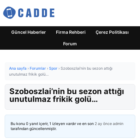
Güncel Haberler
Firma Rehberi
Çerez Politikası
Forum
Ana sayfa
›
Forumlar
›
Spor
›
Szoboszlai’nin bu sezon attığı
unutulmaz frikik golü…
Szoboszlai’nin bu sezon attığı
unutulmaz frikik golü…
Bu konu 0 yanıt içerir, 1 izleyen vardır ve en son
2 ay önce
admin
tarafından güncellenmiştir.