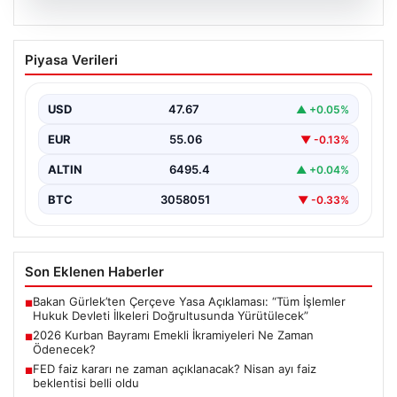
05.08.2026
2026 Kurban Bayramı Emekli
Piyasa Verileri
İkramiyeleri Ne Zaman Ödenecek?
Yaklaşan 2026 Kurban Bayramı nedeniyle, yaklaşık 17
milyon emekli vatandaşın gözü kulağı bayram
USD
47.67
▲ +0.05%
ikramiyesi…
EUR
55.06
▼ -0.13%
ALTIN
6495.4
▲ +0.04%
BTC
3058051
▼ -0.33%
Son Eklenen Haberler
Bakan Gürlek’ten Çerçeve Yasa Açıklaması: “Tüm İşlemler
■
Hukuk Devleti İlkeleri Doğrultusunda Yürütülecek”
2026 Kurban Bayramı Emekli İkramiyeleri Ne Zaman
■
Ödenecek?
FED faiz kararı ne zaman açıklanacak? Nisan ayı faiz
■
beklentisi belli oldu