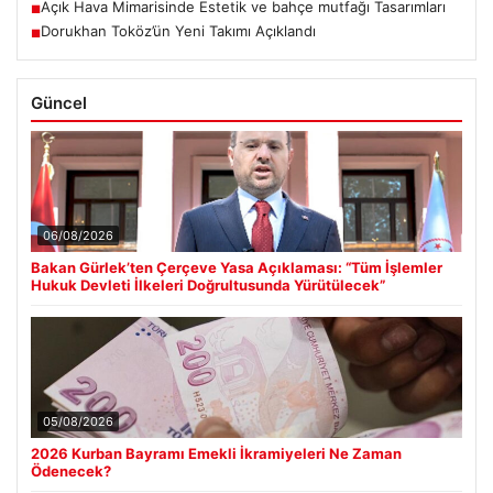
Açık Hava Mimarisinde Estetik ve bahçe mutfağı Tasarımları
■
Dorukhan Toköz’ün Yeni Takımı Açıklandı
■
Güncel
06/08/2026
Bakan Gürlek’ten Çerçeve Yasa Açıklaması: “Tüm İşlemler
Hukuk Devleti İlkeleri Doğrultusunda Yürütülecek”
05/08/2026
2026 Kurban Bayramı Emekli İkramiyeleri Ne Zaman
Ödenecek?