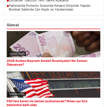
Dorukhan Toköz’ün Yeni Takımı Açıklandı
■
Pakistan’da Protesto Sırasında Karakol Girişinde Yapılan
■
Bombalı Saldırıda Can Kaybı ve Yaralanmalar
Güncel
05/08/2026
2026 Kurban Bayramı Emekli İkramiyeleri Ne Zaman
Ödenecek?
04/08/2026
FED faiz kararı ne zaman açıklanacak? Nisan ayı faiz
beklentisi belli oldu