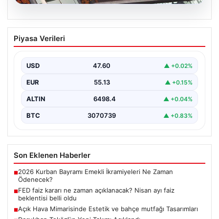
04.08.2026
FED faiz kararı ne zaman açıklanacak?
Piyasa Verileri
Nisan ayı faiz beklentisi belli oldu
USD
47.60
▲ +0.02%
EUR
55.13
▲ +0.15%
ALTIN
6498.4
▲ +0.04%
BTC
3070739
▲ +0.83%
Son Eklenen Haberler
2026 Kurban Bayramı Emekli İkramiyeleri Ne Zaman
■
Ödenecek?
FED faiz kararı ne zaman açıklanacak? Nisan ayı faiz
■
beklentisi belli oldu
Açık Hava Mimarisinde Estetik ve bahçe mutfağı Tasarımları
■