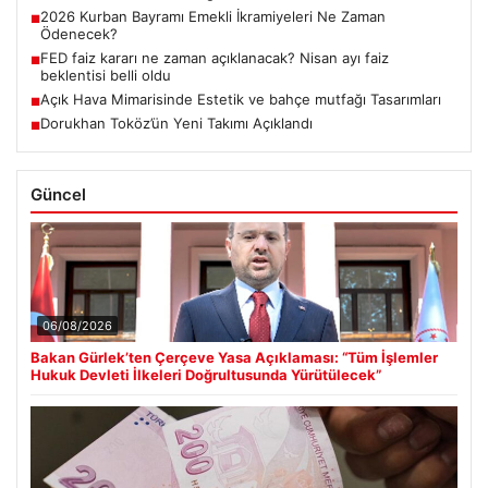
2026 Kurban Bayramı Emekli İkramiyeleri Ne Zaman
■
Ödenecek?
FED faiz kararı ne zaman açıklanacak? Nisan ayı faiz
■
beklentisi belli oldu
Açık Hava Mimarisinde Estetik ve bahçe mutfağı Tasarımları
■
Dorukhan Toköz’ün Yeni Takımı Açıklandı
■
Güncel
06/08/2026
Bakan Gürlek’ten Çerçeve Yasa Açıklaması: “Tüm İşlemler
Hukuk Devleti İlkeleri Doğrultusunda Yürütülecek”