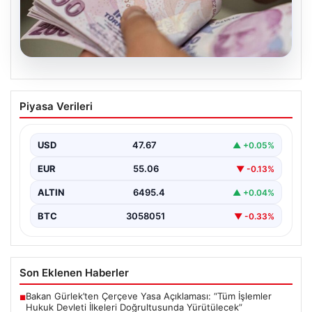
05.08.2026
2026 Kurban Bayramı Emekli
Piyasa Verileri
İkramiyeleri Ne Zaman Ödenecek?
Yaklaşan 2026 Kurban Bayramı nedeniyle, yaklaşık 17
milyon emekli vatandaşın gözü kulağı bayram
USD
47.67
▲ +0.05%
ikramiyesi…
EUR
55.06
▼ -0.13%
ALTIN
6495.4
▲ +0.04%
BTC
3058051
▼ -0.33%
Son Eklenen Haberler
Bakan Gürlek’ten Çerçeve Yasa Açıklaması: “Tüm İşlemler
■
Hukuk Devleti İlkeleri Doğrultusunda Yürütülecek”