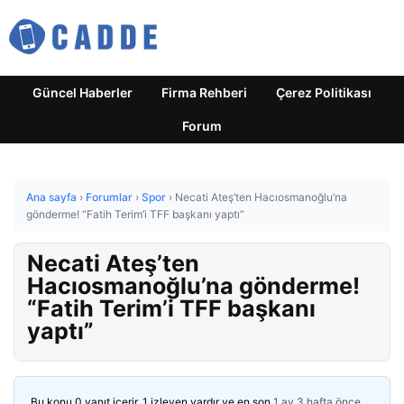
Güncel Haberler
Firma Rehberi
Çerez Politikası
Forum
Ana sayfa
›
Forumlar
›
Spor
›
Necati Ateş’ten Hacıosmanoğlu’na
gönderme! “Fatih Terim’i TFF başkanı yaptı”
Necati Ateş’ten
Hacıosmanoğlu’na gönderme!
“Fatih Terim’i TFF başkanı
yaptı”
Bu konu 0 yanıt içerir, 1 izleyen vardır ve en son
1 ay 3 hafta önce