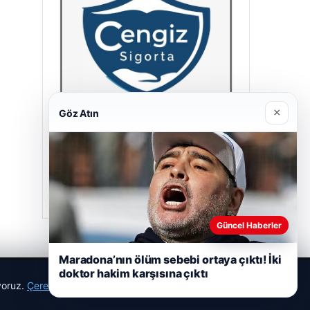
×
Göz Atın
Cengiz Sigorta
23/06/2026
Güncel Haberler
Maradona’nın ölüm sebebi ortaya çıktı! İki
doktor hakim karşısına çıktı
ıyoruz.
Çerez Politikamız
Reddet
Kabul Et