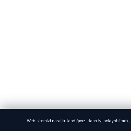
© 2026 Cadde – Güncel Haberler
Web sitemizi nasıl kullandığınızı daha iyi anlayabilmek,