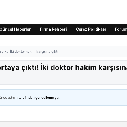
Güncel Haberler
Firma Rehberi
Çerez Politikası
Foru
ıktı! İki doktor hakim karşısına çıktı
taya çıktı! İki doktor hakim karşısın
 önce
admin
tarafından güncellenmiştir.