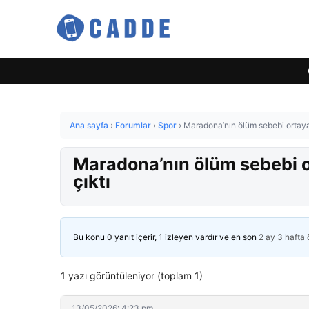
Ana sayfa
›
Forumlar
›
Spor
›
Maradona’nın ölüm sebebi ortaya ç
Maradona’nın ölüm sebebi or
çıktı
Bu konu 0 yanıt içerir, 1 izleyen vardır ve en son
2 ay 3 hafta
1 yazı görüntüleniyor (toplam 1)
13/05/2026: 4:23 pm