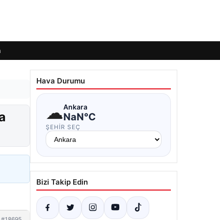
m
Hava Durumu
☁
Ankara
a
NaN°C
ŞEHIR SEÇ
Bizi Takip Edin
#18695