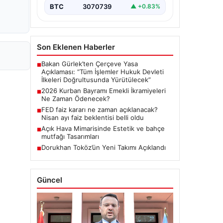
BTC
3070739
▲ +0.83%
Son Eklenen Haberler
Bakan Gürlek’ten Çerçeve Yasa
■
Açıklaması: “Tüm İşlemler Hukuk Devleti
İlkeleri Doğrultusunda Yürütülecek”
2026 Kurban Bayramı Emekli İkramiyeleri
■
Ne Zaman Ödenecek?
FED faiz kararı ne zaman açıklanacak?
■
Nisan ayı faiz beklentisi belli oldu
Açık Hava Mimarisinde Estetik ve bahçe
■
mutfağı Tasarımları
Dorukhan Toköz’ün Yeni Takımı Açıklandı
■
Güncel