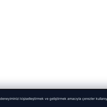
 deneyiminizi kişiselleştirmek ve geliştirmek amacıyla çerezler kullan
malta dil okulları
|
lemagrup.com.tr