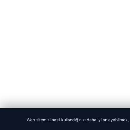
© 2026 Cadde – Güncel Haberler
Web sitemizi nasıl kullandığınızı daha iyi anlayabilmek,