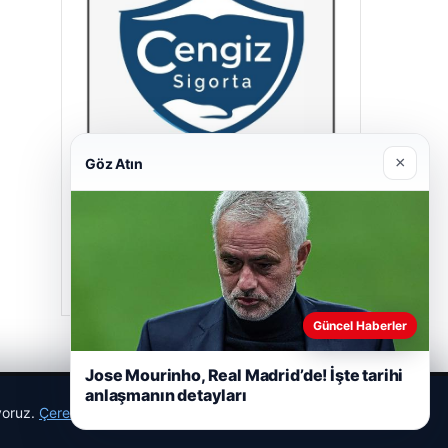
×
Göz Atın
Cengiz Sigorta
23/06/2026
Güncel Haberler
Jose Mourinho, Real Madrid’de! İşte tarihi
anlaşmanın detayları
ıyoruz.
Çerez Politikamız
Reddet
Kabul Et