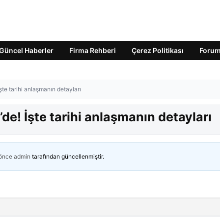
Güncel Haberler
Firma Rehberi
Çerez Politikası
Foru
te tarihi anlaşmanın detayları
de! İşte tarihi anlaşmanın detayları
 önce
admin
tarafından güncellenmiştir.