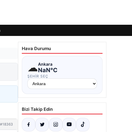
m
Hava Durumu
☁
Ankara
NaN°C
ŞEHIR SEÇ
Bizi Takip Edin
#18363