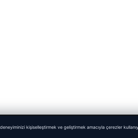
 deneyiminizi kişiselleştirmek ve geliştirmek amacıyla çerezler kullan
malta dil okulları
|
lemagrup.com.tr