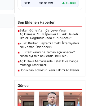
BTC
3070739
▲ +0.83%
Son Eklenen Haberler
Bakan Gürlek’ten Çerçeve Yasa
■
Açıklaması: “Tüm İşlemler Hukuk Devleti
İlkeleri Doğrultusunda Yürütülecek”
2026 Kurban Bayramı Emekli İkramiyeleri
■
Ne Zaman Ödenecek?
FED faiz kararı ne zaman açıklanacak?
■
Nisan ayı faiz beklentisi belli oldu
Açık Hava Mimarisinde Estetik ve bahçe
■
mutfağı Tasarımları
Dorukhan Toköz’ün Yeni Takımı Açıklandı
■
Güncel