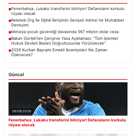
Fenerbahçe, Lukaku transferini bitiriyor! Defansların korkulu
■
rüyası olacak
Kelebek.Org İle Dijital İletişimin Seviyeli Adresi Ve Muhabbet
■
Deneyimi
Meta’ya çocuk güvenliği davasında 567 milyon dolar ceza
■
Bakan Gürlek’ten Çerçeve Yasa Açıklaması: “Tüm İşlemler
■
Hukuk Devleti İlkeleri Doğrultusunda Yürütülecek”
2026 Kurban Bayramı Emekli İkramiyeleri Ne Zaman
■
Ödenecek?
Güncel
08/08/2026
Fenerbahçe, Lukaku transferini bitiriyor! Defansların korkulu
rüyası olacak