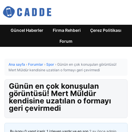
Güncel Haberler
Firma Rehberi
Çerez Politikası
Forum
Ana sayfa
›
Forumlar
›
Spor
›
Günün en çok konuşulan görüntüsü!
Mert Müldür kendisine uzatılan o formayı geri çevirmedi
Günün en çok konuşulan
görüntüsü! Mert Müldür
kendisine uzatılan o formayı
geri çevirmedi
Bu konu 0 yanıt içerir, 1 izleyen vardır ve en son
2 ay önce
admin