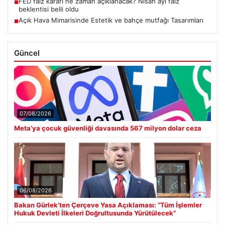
FED faiz kararı ne zaman açıklanacak? Nisan ayı faiz
■
beklentisi belli oldu
Açık Hava Mimarisinde Estetik ve bahçe mutfağı Tasarımları
■
Güncel
07/08/2026
Meta’ya çocuk güvenliği davasında 567 milyon dolar ceza
06/08/2026
Bakan Gürlek’ten Çerçeve Yasa Açıklaması: “Tüm İşlemler
Hukuk Devleti İlkeleri Doğrultusunda Yürütülecek”