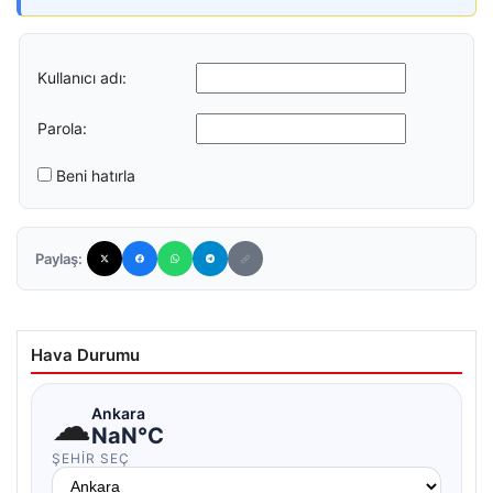
Kullanıcı adı:
Parola:
Beni hatırla
Paylaş:
Hava Durumu
☁
Ankara
NaN°C
ŞEHIR SEÇ