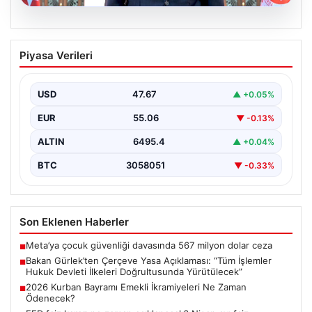
06.08.2026
Bakan Gürlek’ten Çerçeve Yasa
Piyasa Verileri
Açıklaması: “Tüm İşlemler Hukuk
Devleti İlkeleri Doğrultusunda
Yürütülecek”
USD
47.67
▲ +0.05%
Adalet Bakanı Akın Gürlek, terörle mücadelede yeni bir
EUR
55.06
▼ -0.13%
dönemi başlatacak çerçeve yasanın Meclis'te kabul…
ALTIN
6495.4
▲ +0.04%
BTC
3058051
▼ -0.33%
Son Eklenen Haberler
Meta’ya çocuk güvenliği davasında 567 milyon dolar ceza
■
Bakan Gürlek’ten Çerçeve Yasa Açıklaması: “Tüm İşlemler
■
Hukuk Devleti İlkeleri Doğrultusunda Yürütülecek”
2026 Kurban Bayramı Emekli İkramiyeleri Ne Zaman
■
Ödenecek?