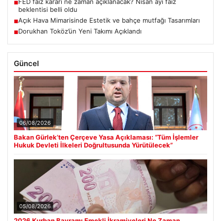
FED faiz kararı ne zaman açıklanacak? Nisan ayı faiz
■
beklentisi belli oldu
Açık Hava Mimarisinde Estetik ve bahçe mutfağı Tasarımları
■
Dorukhan Toköz’ün Yeni Takımı Açıklandı
■
Güncel
06/08/2026
Bakan Gürlek’ten Çerçeve Yasa Açıklaması: “Tüm İşlemler
Hukuk Devleti İlkeleri Doğrultusunda Yürütülecek”
05/08/2026
2026 Kurban Bayramı Emekli İkramiyeleri Ne Zaman