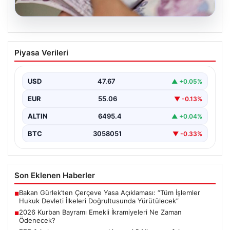
05.08.2026
2026 Kurban Bayramı Emekli
Piyasa Verileri
İkramiyeleri Ne Zaman Ödenecek?
Yaklaşan 2026 Kurban Bayramı nedeniyle, yaklaşık 17
milyon emekli vatandaşın gözü kulağı bayram
USD
47.67
▲ +0.05%
ikramiyesi…
EUR
55.06
▼ -0.13%
ALTIN
6495.4
▲ +0.04%
BTC
3058051
▼ -0.33%
Son Eklenen Haberler
Bakan Gürlek’ten Çerçeve Yasa Açıklaması: “Tüm İşlemler
■
Hukuk Devleti İlkeleri Doğrultusunda Yürütülecek”
2026 Kurban Bayramı Emekli İkramiyeleri Ne Zaman
■
Ödenecek?