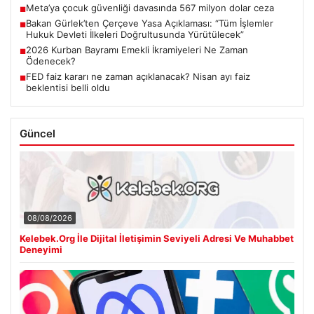
Meta’ya çocuk güvenliği davasında 567 milyon dolar ceza
■
Bakan Gürlek’ten Çerçeve Yasa Açıklaması: “Tüm İşlemler
■
Hukuk Devleti İlkeleri Doğrultusunda Yürütülecek”
2026 Kurban Bayramı Emekli İkramiyeleri Ne Zaman
■
Ödenecek?
FED faiz kararı ne zaman açıklanacak? Nisan ayı faiz
■
beklentisi belli oldu
Güncel
08/08/2026
Kelebek.Org İle Dijital İletişimin Seviyeli Adresi Ve Muhabbet
Deneyimi