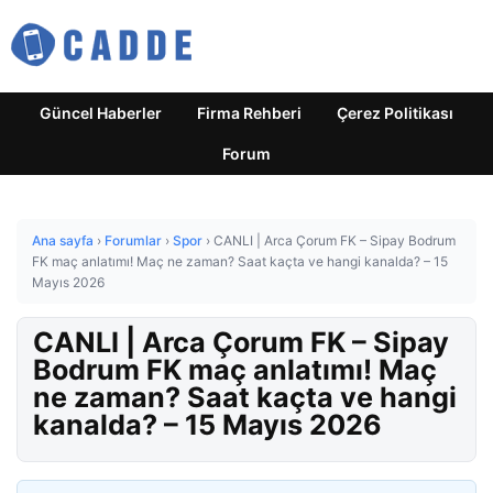
Güncel Haberler
Firma Rehberi
Çerez Politikası
Forum
Ana sayfa
›
Forumlar
›
Spor
›
CANLI | Arca Çorum FK – Sipay Bodrum
FK maç anlatımı! Maç ne zaman? Saat kaçta ve hangi kanalda? – 15
Mayıs 2026
CANLI | Arca Çorum FK – Sipay
Bodrum FK maç anlatımı! Maç
ne zaman? Saat kaçta ve hangi
kanalda? – 15 Mayıs 2026