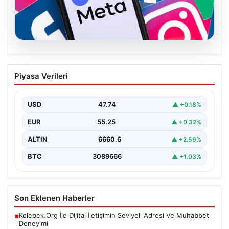
07.08.2026
Meta’ya çocuk güvenliği davasında 567
Piyasa Verileri
milyon dolar ceza
USD
47.74
▲ +0.18%
EUR
55.25
▲ +0.32%
ALTIN
6660.6
▲ +2.59%
BTC
3089666
▲ +1.03%
Son Eklenen Haberler
Kelebek.Org İle Dijital İletişimin Seviyeli Adresi Ve Muhabbet
■
Deneyimi