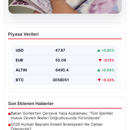
05.08.2026
2026 Kurban Bayramı Emekli
Piyasa Verileri
İkramiyeleri Ne Zaman Ödenecek?
Yaklaşan 2026 Kurban Bayramı nedeniyle, yaklaşık 17
milyon emekli vatandaşın gözü kulağı bayram
USD
47.67
▲ +0.05%
ikramiyesi…
EUR
55.06
▼ -0.13%
ALTIN
6495.4
▲ +0.04%
BTC
3058051
▼ -0.33%
Son Eklenen Haberler
Bakan Gürlek’ten Çerçeve Yasa Açıklaması: “Tüm İşlemler
■
Hukuk Devleti İlkeleri Doğrultusunda Yürütülecek”
2026 Kurban Bayramı Emekli İkramiyeleri Ne Zaman
■
Ödenecek?