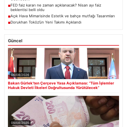
FED faiz kararı ne zaman açıklanacak? Nisan ayı faiz
■
beklentisi belli oldu
Açık Hava Mimarisinde Estetik ve bahçe mutfağı Tasarımları
■
Dorukhan Toköz’ün Yeni Takımı Açıklandı
■
Güncel
06/08/2026
Bakan Gürlek’ten Çerçeve Yasa Açıklaması: “Tüm İşlemler
Hukuk Devleti İlkeleri Doğrultusunda Yürütülecek”
05/08/2026