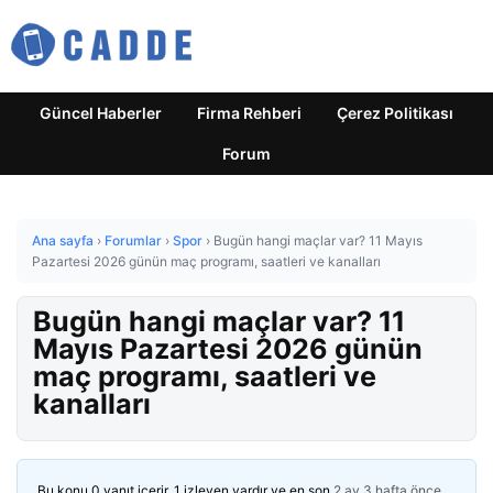
Güncel Haberler
Firma Rehberi
Çerez Politikası
Forum
Ana sayfa
›
Forumlar
›
Spor
›
Bugün hangi maçlar var? 11 Mayıs
Pazartesi 2026 günün maç programı, saatleri ve kanalları
Bugün hangi maçlar var? 11
Mayıs Pazartesi 2026 günün
maç programı, saatleri ve
kanalları
Bu konu 0 yanıt içerir, 1 izleyen vardır ve en son
2 ay 3 hafta önce