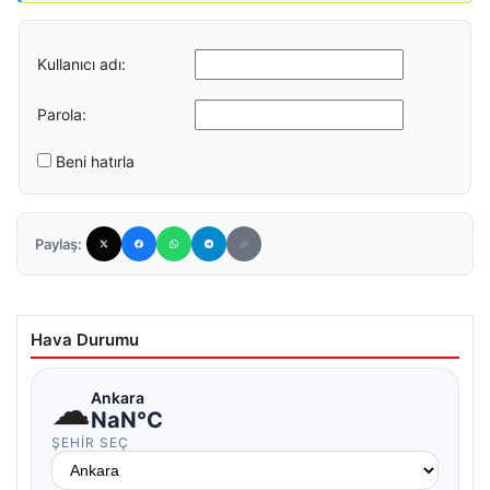
Kullanıcı adı:
Parola:
Beni hatırla
Paylaş:
Hava Durumu
☁
Ankara
NaN°C
ŞEHIR SEÇ