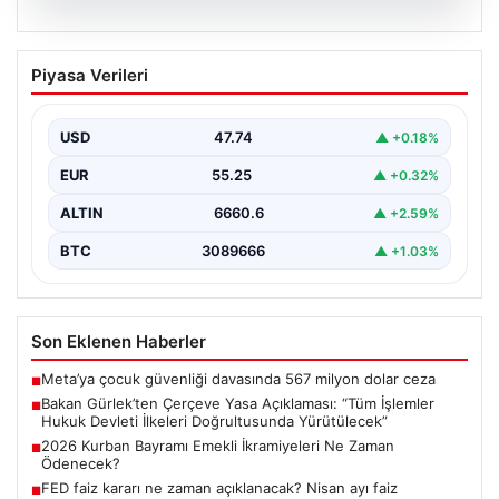
06.08.2026
Bakan Gürlek’ten Çerçeve Yasa
Piyasa Verileri
Açıklaması: “Tüm İşlemler Hukuk
Devleti İlkeleri Doğrultusunda
Yürütülecek”
USD
47.74
▲ +0.18%
Adalet Bakanı Akın Gürlek, terörle mücadelede yeni bir
EUR
55.25
▲ +0.32%
dönemi başlatacak çerçeve yasanın Meclis'te kabul…
ALTIN
6660.6
▲ +2.59%
BTC
3089666
▲ +1.03%
Son Eklenen Haberler
Meta’ya çocuk güvenliği davasında 567 milyon dolar ceza
■
Bakan Gürlek’ten Çerçeve Yasa Açıklaması: “Tüm İşlemler
■
Hukuk Devleti İlkeleri Doğrultusunda Yürütülecek”
2026 Kurban Bayramı Emekli İkramiyeleri Ne Zaman
■
Ödenecek?
FED faiz kararı ne zaman açıklanacak? Nisan ayı faiz
■