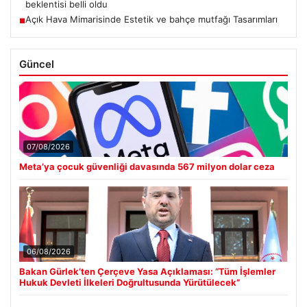
beklentisi belli oldu
Açık Hava Mimarisinde Estetik ve bahçe mutfağı Tasarımları
■
Güncel
07/08/2026
Meta’ya çocuk güvenliği davasında 567 milyon dolar ceza
06/08/2026
Bakan Gürlek’ten Çerçeve Yasa Açıklaması: “Tüm İşlemler
Hukuk Devleti İlkeleri Doğrultusunda Yürütülecek”