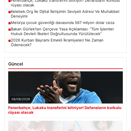
Fenerbahçe, Lukaku transferini bitiriyor! Defansların korkulu
■
rüyası olacak
Kelebek.Org İle Dijital İletişimin Seviyeli Adresi Ve Muhabbet
■
Deneyimi
Meta’ya çocuk güvenliği davasında 567 milyon dolar ceza
■
Bakan Gürlek’ten Çerçeve Yasa Açıklaması: “Tüm İşlemler
■
Hukuk Devleti İlkeleri Doğrultusunda Yürütülecek”
2026 Kurban Bayramı Emekli İkramiyeleri Ne Zaman
■
Ödenecek?
Güncel
08/08/2026
Fenerbahçe, Lukaku transferini bitiriyor! Defansların korkulu
rüyası olacak