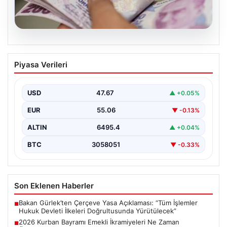
05.08.2026
2026 Kurban Bayramı Emekli
Piyasa Verileri
İkramiyeleri Ne Zaman Ödenecek?
Yaklaşan 2026 Kurban Bayramı nedeniyle, yaklaşık 17
milyon emekli vatandaşın gözü kulağı bayram
USD
47.67
▲ +0.05%
ikramiyesi…
EUR
55.06
▼ -0.13%
ALTIN
6495.4
▲ +0.04%
BTC
3058051
▼ -0.33%
Son Eklenen Haberler
Bakan Gürlek’ten Çerçeve Yasa Açıklaması: “Tüm İşlemler
■
Hukuk Devleti İlkeleri Doğrultusunda Yürütülecek”
2026 Kurban Bayramı Emekli İkramiyeleri Ne Zaman
■