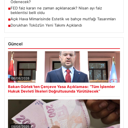
Ödenecek?
FED faiz kararı ne zaman açıklanacak? Nisan ayı faiz
■
beklentisi belli oldu
Açık Hava Mimarisinde Estetik ve bahçe mutfağı Tasarımları
■
Dorukhan Toköz’ün Yeni Takımı Açıklandı
■
Güncel
06/08/2026
Bakan Gürlek’ten Çerçeve Yasa Açıklaması: “Tüm İşlemler
Hukuk Devleti İlkeleri Doğrultusunda Yürütülecek”
05/08/2026