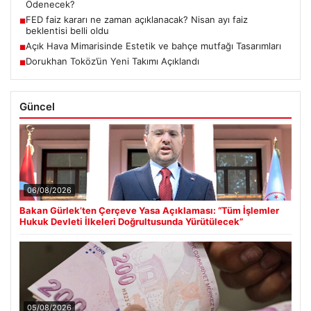
Ödenecek?
FED faiz kararı ne zaman açıklanacak? Nisan ayı faiz
■
beklentisi belli oldu
Açık Hava Mimarisinde Estetik ve bahçe mutfağı Tasarımları
■
Dorukhan Toköz’ün Yeni Takımı Açıklandı
■
Güncel
06/08/2026
Bakan Gürlek’ten Çerçeve Yasa Açıklaması: “Tüm İşlemler
Hukuk Devleti İlkeleri Doğrultusunda Yürütülecek”
05/08/2026