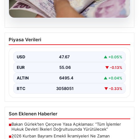
05.08.2026
2026 Kurban Bayramı Emekli
Piyasa Verileri
İkramiyeleri Ne Zaman Ödenecek?
Yaklaşan 2026 Kurban Bayramı nedeniyle, yaklaşık 17
milyon emekli vatandaşın gözü kulağı bayram
USD
47.67
▲ +0.05%
ikramiyesi…
EUR
55.06
▼ -0.13%
ALTIN
6495.4
▲ +0.04%
BTC
3058051
▼ -0.33%
Son Eklenen Haberler
Bakan Gürlek’ten Çerçeve Yasa Açıklaması: “Tüm İşlemler
■
Hukuk Devleti İlkeleri Doğrultusunda Yürütülecek”
2026 Kurban Bayramı Emekli İkramiyeleri Ne Zaman
■