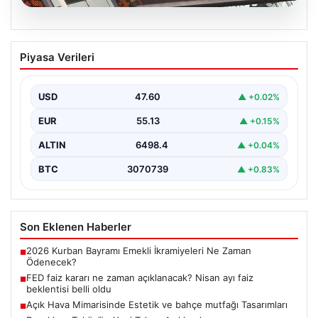
04.08.2026
FED faiz kararı ne zaman açıklanacak?
Piyasa Verileri
Nisan ayı faiz beklentisi belli oldu
USD
47.60
▲ +0.02%
EUR
55.13
▲ +0.15%
ALTIN
6498.4
▲ +0.04%
BTC
3070739
▲ +0.83%
Son Eklenen Haberler
2026 Kurban Bayramı Emekli İkramiyeleri Ne Zaman
■
Ödenecek?
FED faiz kararı ne zaman açıklanacak? Nisan ayı faiz
■
beklentisi belli oldu
Açık Hava Mimarisinde Estetik ve bahçe mutfağı Tasarımları
■