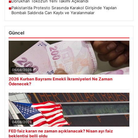
Dorukhan Toköz’ün Yeni Takımı Açıklandı
■
Pakistan’da Protesto Sırasında Karakol Girişinde Yapılan
■
Bombalı Saldırıda Can Kaybı ve Yaralanmalar
Güncel
05/08/2026
2026 Kurban Bayramı Emekli İkramiyeleri Ne Zaman
Ödenecek?
04/08/2026
FED faiz kararı ne zaman açıklanacak? Nisan ayı faiz
beklentisi belli oldu