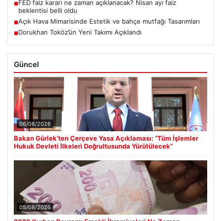
FED faiz kararı ne zaman açıklanacak? Nisan ayı faiz
■
beklentisi belli oldu
Açık Hava Mimarisinde Estetik ve bahçe mutfağı Tasarımları
■
Dorukhan Toköz’ün Yeni Takımı Açıklandı
■
Güncel
06/08/2026
Bakan Gürlek’ten Çerçeve Yasa Açıklaması: “Tüm İşlemler
Hukuk Devleti İlkeleri Doğrultusunda Yürütülecek”
05/08/2026