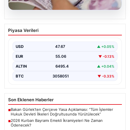
05.08.2026
2026 Kurban Bayramı Emekli
Piyasa Verileri
İkramiyeleri Ne Zaman Ödenecek?
Yaklaşan 2026 Kurban Bayramı nedeniyle, yaklaşık 17
milyon emekli vatandaşın gözü kulağı bayram
USD
47.67
▲ +0.05%
ikramiyesi…
EUR
55.06
▼ -0.13%
ALTIN
6495.4
▲ +0.04%
BTC
3058051
▼ -0.33%
Son Eklenen Haberler
Bakan Gürlek’ten Çerçeve Yasa Açıklaması: “Tüm İşlemler
■
Hukuk Devleti İlkeleri Doğrultusunda Yürütülecek”
2026 Kurban Bayramı Emekli İkramiyeleri Ne Zaman
■
Ödenecek?