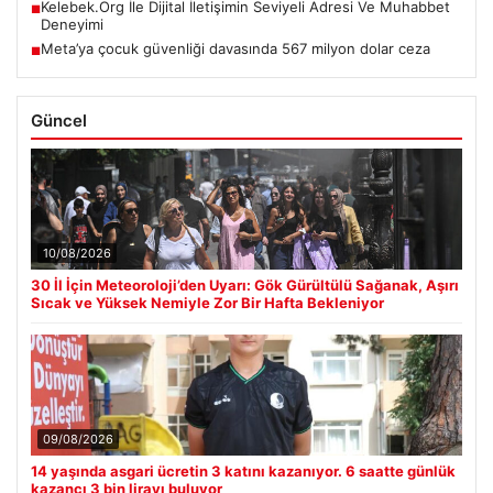
Kelebek.Org İle Dijital İletişimin Seviyeli Adresi Ve Muhabbet
■
Deneyimi
Meta’ya çocuk güvenliği davasında 567 milyon dolar ceza
■
Güncel
10/08/2026
30 İl İçin Meteoroloji’den Uyarı: Gök Gürültülü Sağanak, Aşırı
Sıcak ve Yüksek Nemiyle Zor Bir Hafta Bekleniyor
09/08/2026
14 yaşında asgari ücretin 3 katını kazanıyor. 6 saatte günlük
kazancı 3 bin lirayı buluyor