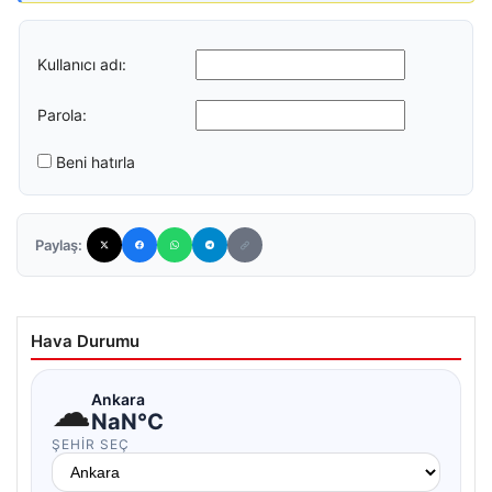
Kullanıcı adı:
Parola:
Beni hatırla
Paylaş:
Hava Durumu
☁
Ankara
NaN°C
ŞEHIR SEÇ