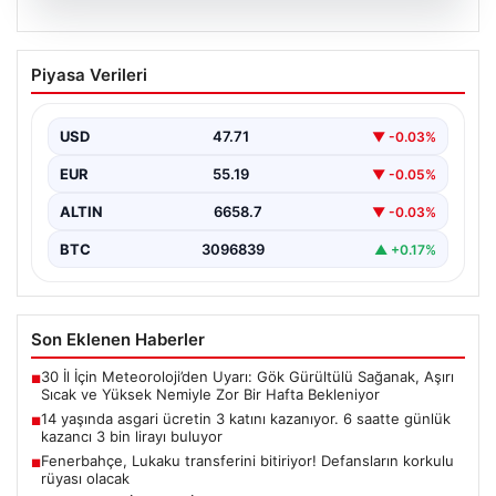
09.08.2026
14 yaşında asgari ücretin 3 katını
Piyasa Verileri
kazanıyor. 6 saatte günlük kazancı 3 bin
lirayı buluyor
USD
47.71
▼ -0.03%
EUR
55.19
▼ -0.05%
ALTIN
6658.7
▼ -0.03%
BTC
3096839
▲ +0.17%
Son Eklenen Haberler
30 İl İçin Meteoroloji’den Uyarı: Gök Gürültülü Sağanak, Aşırı
■
Sıcak ve Yüksek Nemiyle Zor Bir Hafta Bekleniyor
14 yaşında asgari ücretin 3 katını kazanıyor. 6 saatte günlük
■
kazancı 3 bin lirayı buluyor
Fenerbahçe, Lukaku transferini bitiriyor! Defansların korkulu
■
rüyası olacak