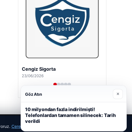
Cengiz Sigorta
23/06/2026
×
Göz Atın
10 milyondan fazla indirilmişti!
Telefonlardan tamamen silinecek: Tarih
verildi
ıyoruz.
Çerez Politikamız
Reddet
Kabul Et