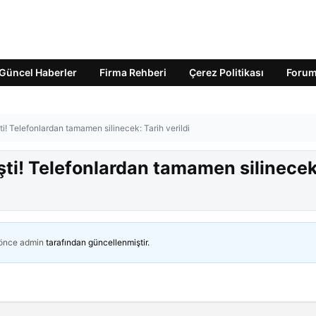
Güncel Haberler
Firma Rehberi
Çerez Politikası
Foru
ti! Telefonlardan tamamen silinecek: Tarih verildi
işti! Telefonlardan tamamen silinecek
 önce
admin
tarafından güncellenmiştir.