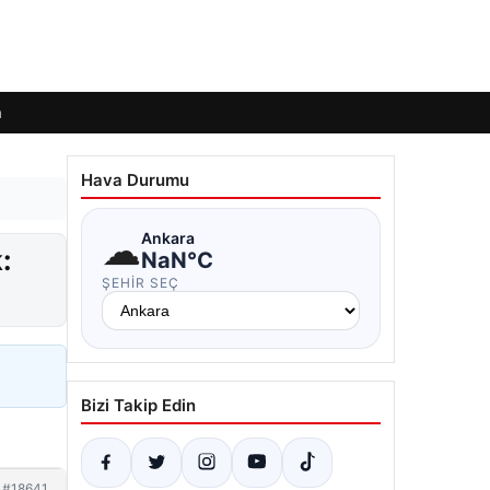
m
Hava Durumu
☁
Ankara
:
NaN°C
ŞEHIR SEÇ
Bizi Takip Edin
#18641