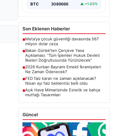
Meclis'te kabul…
BTC
3089666
▲ +1.03%
Son Eklenen Haberler
Meta’ya çocuk güvenliği davasında 567
■
milyon dolar ceza
Bakan Gürlek’ten Çerçeve Yasa
■
Açıklaması: “Tüm İşlemler Hukuk Devleti
İlkeleri Doğrultusunda Yürütülecek”
2026 Kurban Bayramı Emekli İkramiyeleri
■
Ne Zaman Ödenecek?
FED faiz kararı ne zaman açıklanacak?
■
Nisan ayı faiz beklentisi belli oldu
Açık Hava Mimarisinde Estetik ve bahçe
■
mutfağı Tasarımları
Güncel