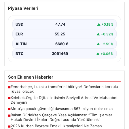
Kelebek.Org İle Dijital İletişimin Seviyeli
Piyasa Verileri
Adresi Ve Muhabbet Deneyimi
Dijital ortamında kullanıcıların seviyeli bir şekilde iletişim
kurması büyük bir hassasiyet ifade etmektedir.
USD
47.74
▲ +0.18%
Günümüzde…
EUR
55.25
▲ +0.32%
ALTIN
6660.6
▲ +2.59%
BTC
3091469
▲ +0.06%
Son Eklenen Haberler
Fenerbahçe, Lukaku transferini bitiriyor! Defansların korkulu
■
rüyası olacak
Kelebek.Org İle Dijital İletişimin Seviyeli Adresi Ve Muhabbet
■
Deneyimi
Meta’ya çocuk güvenliği davasında 567 milyon dolar ceza
■
Bakan Gürlek’ten Çerçeve Yasa Açıklaması: “Tüm İşlemler
■
Hukuk Devleti İlkeleri Doğrultusunda Yürütülecek”
2026 Kurban Bayramı Emekli İkramiyeleri Ne Zaman
■