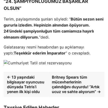
“24. ŞAMPİYONLUĞUMUZ BAŞARILAR
OLSUN”
Terim, paylaşımında şunları söyledi: “
Bütün sezon seni
gururla izledim. Hepinizin alnından öpüyorum.
24'ündeki şampiyonluğun tüm camiamıza hayırlı
olmasını diliyorum.
“dedi.
Galatasaray resmi hesabından şu açıklamayı
yaptı:
Teşekkür ederim İmparator
” o cevapladı.
← 13 yaşındaki
Britney Spears tüm
bilgisayar oyuncusu
mücevherlerinin
dünyada Tetris'i
çalındığını duyurdu! “Artık
yenen ilk kişi oldu
ucuz ve sahte alıyorum” →
Tavsiye Edilen Haberler