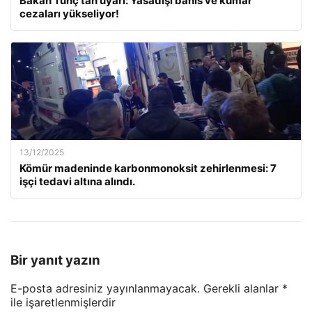
Bakan Tunç’tan uyarı: Yasadışı bahis ve kumar
cezaları yükseliyor!
13/12/2025
Kömür madeninde karbonmonoksit zehirlenmesi: 7
işçi tedavi altına alındı.
Bir yanıt yazın
E-posta adresiniz yayınlanmayacak.
Gerekli alanlar
*
ile işaretlenmişlerdir