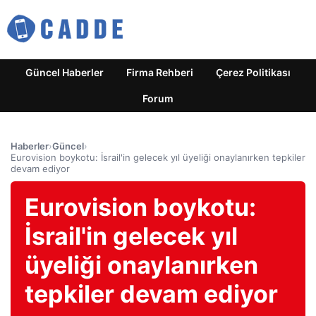
Güncel Haberler
Firma Rehberi
Çerez Politikası
Forum
Haberler
›
Güncel
›
Eurovision boykotu: İsrail'in gelecek yıl üyeliği onaylanırken tepkiler
devam ediyor
Eurovision boykotu:
İsrail'in gelecek yıl
üyeliği onaylanırken
tepkiler devam ediyor