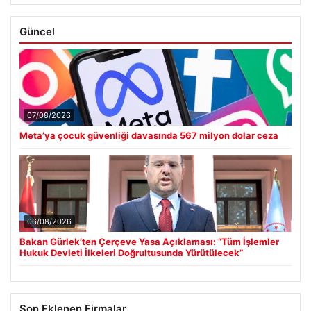
Güncel
07/08/2026
Meta’ya çocuk güvenliği davasında 567 milyon dolar ceza
06/08/2026
Bakan Gürlek’ten Çerçeve Yasa Açıklaması: “Tüm İşlemler
Hukuk Devleti İlkeleri Doğrultusunda Yürütülecek”
Son Eklenen Firmalar