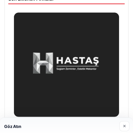
×
Göz Atın
Hastaş Beton