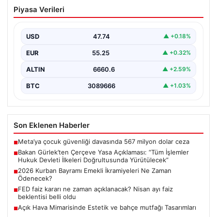
Bakan Gürlek’ten Çerçeve Yasa
Piyasa Verileri
Açıklaması: “Tüm İşlemler Hukuk
Devleti İlkeleri Doğrultusunda
Yürütülecek”
USD
47.74
▲ +0.18%
Adalet Bakanı Akın Gürlek, terörle mücadelede yeni bir
EUR
55.25
▲ +0.32%
dönemi başlatacak çerçeve yasanın Meclis’te kabul…
ALTIN
6660.6
▲ +2.59%
BTC
3089666
▲ +1.03%
Son Eklenen Haberler
Meta’ya çocuk güvenliği davasında 567 milyon dolar ceza
■
Bakan Gürlek’ten Çerçeve Yasa Açıklaması: “Tüm İşlemler
■
Hukuk Devleti İlkeleri Doğrultusunda Yürütülecek”
2026 Kurban Bayramı Emekli İkramiyeleri Ne Zaman
■
Ödenecek?
FED faiz kararı ne zaman açıklanacak? Nisan ayı faiz
■
beklentisi belli oldu
Açık Hava Mimarisinde Estetik ve bahçe mutfağı Tasarımları
■