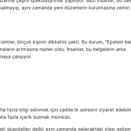
zerine çeşitli spekülasyonlar yapılıyor. Bazı insanlar, bu bel
a kalmayıp, aynı zamanda yeni düzenlerin kurulmasına zemin
isimler, birçok kişinin dikkatini çekti. Bu durum, “Epstein be
amaların artmasına neden oldu. İnsanlar, bu belgelerin arka
amaya çalışıyor.
a fazla bilgi edinmek için cadde.tk adresini ziyaret edebilir
daha fazla içerik bulmak mümkün.
ki skandalları değil, aynı zamanda gelecekteki olası gelişm