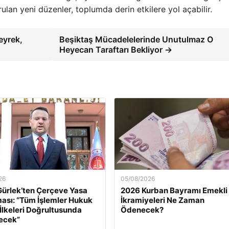
lan yeni düzenler, toplumda derin etkilere yol açabilir.
eyrek,
Beşiktaş Mücadelelerinde Unutulmaz O
Heyecan Taraftarı Bekliyor →
26
05/08/2026
ürlek’ten Çerçeve Yasa
2026 Kurban Bayramı Emekli
ası: “Tüm İşlemler Hukuk
İkramiyeleri Ne Zaman
 İlkeleri Doğrultusunda
Ödenecek?
ecek”