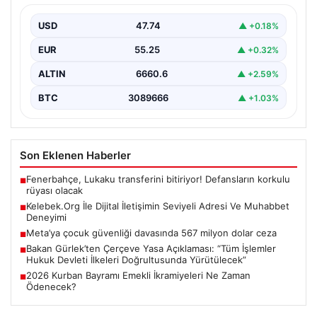
Dijital ortamında kullanıcıların seviyeli bir şekilde iletişim
kurması büyük bir hassasiyet ifade etmektedir.
USD
47.74
▲ +0.18%
Günümüzde…
EUR
55.25
▲ +0.32%
ALTIN
6660.6
▲ +2.59%
BTC
3089666
▲ +1.03%
Son Eklenen Haberler
Fenerbahçe, Lukaku transferini bitiriyor! Defansların korkulu
■
rüyası olacak
Kelebek.Org İle Dijital İletişimin Seviyeli Adresi Ve Muhabbet
■
Deneyimi
Meta’ya çocuk güvenliği davasında 567 milyon dolar ceza
■
Bakan Gürlek’ten Çerçeve Yasa Açıklaması: “Tüm İşlemler
■
Hukuk Devleti İlkeleri Doğrultusunda Yürütülecek”
2026 Kurban Bayramı Emekli İkramiyeleri Ne Zaman
■
Ödenecek?