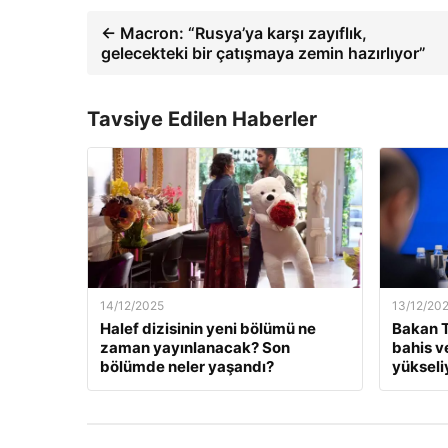
← Macron: “Rusya’ya karşı zayıflık,
gelecekteki bir çatışmaya zemin hazırlıyor”
Tavsiye Edilen Haberler
14/12/2025
13/12/20
Halef dizisinin yeni bölümü ne
Bakan T
zaman yayınlanacak? Son
bahis v
bölümde neler yaşandı?
yükseli