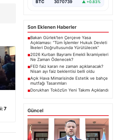
BTC
3070739
▲ +0.83%
Son Eklenen Haberler
Bakan Gürlek’ten Çerçeve Yasa
■
Açıklaması: “Tüm İşlemler Hukuk Devleti
İlkeleri Doğrultusunda Yürütülecek”
2026 Kurban Bayramı Emekli İkramiyeleri
■
Ne Zaman Ödenecek?
FED faiz kararı ne zaman açıklanacak?
■
Nisan ayı faiz beklentisi belli oldu
Açık Hava Mimarisinde Estetik ve bahçe
■
mutfağı Tasarımları
Dorukhan Toköz’ün Yeni Takımı Açıklandı
■
: 7
Güncel