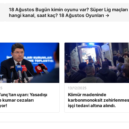
18 Ağustos Bugün kimin oyunu var? Süper Lig maçları
hangi kanal, saat kaç? 18 Ağustos Oyunları →
25
13/12/2025
unç’tan uyarı: Yasadışı
Kömür madeninde
e kumar cezaları
karbonmonoksit zehirlenmesi
yor!
işçi tedavi altına alındı.