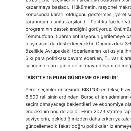
kazanmaya başladı. Hükümetin, rasyonel makro
konusunda kararlı olduğunu göstermesi, yerel 
tarafından olumlu karşılandı. Politika faizleri y
programının desteklendiğini görüyoruz. Önümüzd
Temmuz’dan itibaren enflasyonun gerilemeye başl
oluşmasını da destekleyecektir. Önümüzdeki 3-
özellikle Avrupa’daki toparlamanın katkısıyla ih
Sıkı para politikası devam ederken, TL varlıkla
senedine olan ilginin de artmaya devam edeceğ
“BİST’TE 15 PUAN GÜNDEME GELEBİLİR”
Yerel seçimler öncesinde BIST100 endeksi, 6 ay 
8.500 rallisinin ardından, Borsa atılan adımların
seçim olmayacağı beklentileri ve ekonomiye ola
endeksinin önü de açıldı. Ekim 2023 strateji ra
seviyelerin, beklediğimizden daha erken yakala
güncellemedik fakat doğru politikalar izlenmey