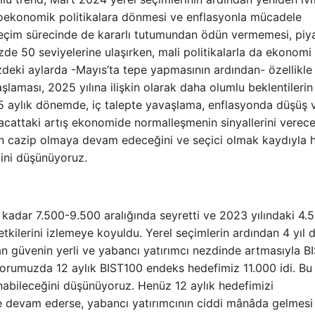
ekonomik politikalara dönmesi ve enflasyonla mücadele
seçim sürecinde de kararlı tutumundan ödün vermemesi, piy
üzde 50 seviyelerine ulaşırken, mali politikalarla da ekonomi
eki aylarda -Mayıs’ta tepe yapmasının ardından- özellikle
aması, 2025 yılına ilişkin olarak daha olumlu beklentilerin
5 aylık dönemde, iç talepte yavaşlama, enflasyonda düşüş 
racattaki artış ekonomide normalleşmenin sinyallerini verecek
rın cazip olmaya devam edeceğini ve seçici olmak kaydıyla 
ini düşünüyoruz.
kadar 7.500-9.500 aralığında seyretti ve 2023 yılındaki 4.
 etkilerini izlemeye koyuldu. Yerel seçimlerin ardından 4 yıl 
n güvenin yerli ve yabancı yatırımcı nezdinde artmasıyla B
porumuzda 12 aylık BIST100 endeks hedefimiz 11.000 idi. Bu
nabileceğini düşünüyoruz. Henüz 12 aylık hedefimizi
e devam ederse, yabancı yatırımcının ciddi mânâda gelmesi