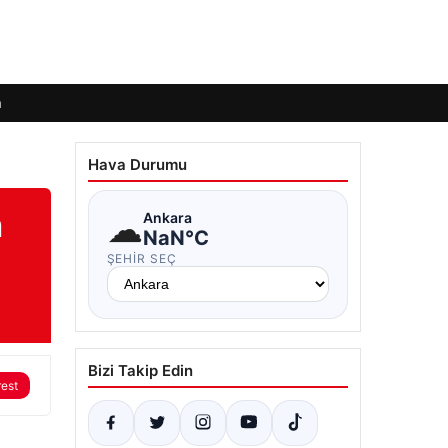
m
Hava Durumu
n
☁
Ankara
NaN°C
ŞEHIR SEÇ
Bizi Takip Edin
rest