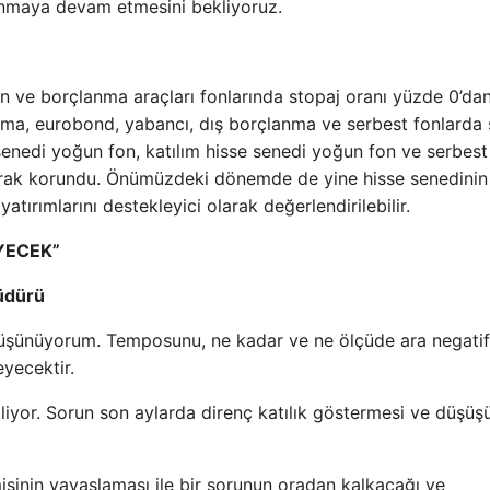
nmaya devam etmesini bekliyoruz.
tın ve borçlanma araçları fonlarında stopaj oranı yüzde 0’da
rma, eurobond, yabancı, dış borçlanma ve serbest fonlarda 
enedi yoğun fon, katılım hisse senedi yoğun fon ve serbest
arak korundu. Önümüzdeki dönemde de yine hisse senedinin
atırımlarını destekleyici olarak değerlendirilebilir.
YECEK”
Müdürü
 düşünüyorum. Temposunu, ne kadar ve ne ölçüde ara negati
eyecektir.
iliyor. Sorun son aylarda direnç katılık göstermesi ve düşüş
inin yavaşlaması ile bir sorunun oradan kalkacağı ve