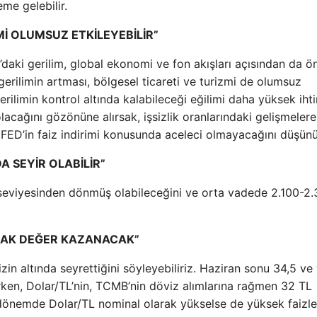
me gelebilir.
Mİ OLUMSUZ ETKİLEYEBİLİR”
ki gerilim, global ekonomi ve fon akışları açısından da ö
a gerilimin artması, bölgesel ticareti ve turizmi de olumsuz
rilimin kontrol altında kalabileceği eğilimi daha yüksek iht
olacağını gözönüne alırsak, işsizlik oranlarındaki gelişmeler
t FED’in faiz indirimi konusunda aceleci olmayacağını düşün
A SEYİR OLABİLİR”
 seviyesinden dönmüş olabileceğini ve orta vadede 2.100-2
ARAK DEĞER KAZANACAK”
in altında seyrettiğini söyleyebiliriz. Haziran sonu 34,5 ve 
rken, Dolar/TL’nin, TCMB’nin döviz alımlarına rağmen 32 TL
dönemde Dolar/TL nominal olarak yükselse de yüksek faizle