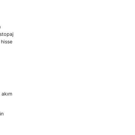
n
stopaj
 hisse
f akım
ün