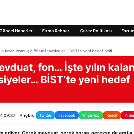
Güncel Haberler
Firma Rehberi
Çerez Politikası
Foru
lın kalan kısmı için önemli tavsiyeler… BİST’te yeni hedef belli
mevduat, fon… İşte yılın kala
siyeler… BİST’te yeni hedef
Paylaş:
4 09:37
Twitter
Facebook
WhatsApp
Reddit
Pinte
evam ediyor. Gerek mevduat, gerek borsa, gerekse de emtia