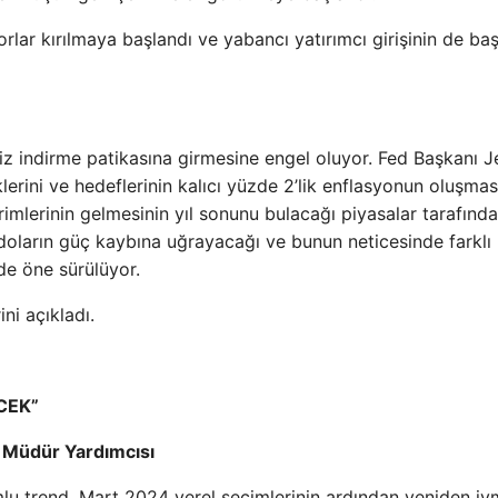
rlar kırılmaya başlandı ve yabancı yatırımcı girişinin de baş
z indirme patikasına girmesine engel oluyor. Fed Başkanı 
klerini ve hedeflerinin kalıcı yüzde 2’lik enflasyonun oluşmas
rimlerinin gelmesinin yıl sonunu bulacağı piyasalar tarafınd
 doların güç kaybına uğrayacağı ve bunun neticesinde farklı
de öne sürülüyor.
ini açıkladı.
CEK”
 Müdür Yardımcısı
lu trend, Mart 2024 yerel seçimlerinin ardından yeniden i