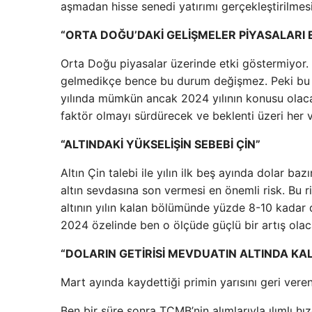
aşmadan hisse senedi yatırımı gerçekleştirilmes
“ORTA DOĞU’DAKİ GELİŞMELER PİYASALARI 
Orta Doğu piyasalar üzerinde etki göstermiyor. 
gelmedikçe bence bu durum değişmez. Peki bu r
yılında mümkün ancak 2024 yılının konusu olaca
faktör olmayı sürdürecek ve beklenti üzeri her 
“ALTINDAKİ YÜKSELİŞİN SEBEBİ ÇİN”
Altın Çin talebi ile yılın ilk beş ayında dolar b
altın sevdasına son vermesi en önemli risk. Bu 
altının yılın kalan bölümünde yüzde 8-10 kadar
2024 özelinde ben o ölçüde güçlü bir artış ola
“DOLARIN GETİRİSİ MEVDUATIN ALTINDA KAL
Mart ayında kaydettiği primin yarısını geri ver
Ben bir süre sonra TCMB’nin alımlarıyla ılımlı hı