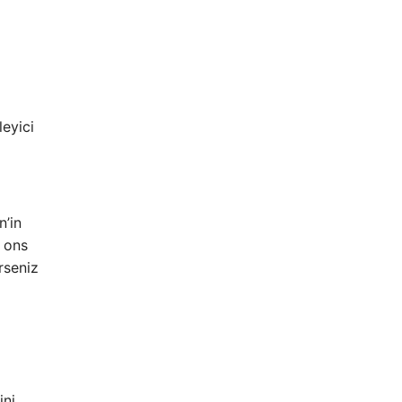
eyici
n’in
e ons
rseniz
ini