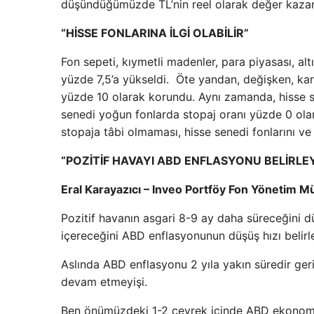
düşündüğümüzde TL’nin reel olarak değer kaza
“HİSSE FONLARINA İLGİ OLABİLİR”
Fon sepeti, kıymetli madenler, para piyasası, al
yüzde 7,5’a yükseldi. Öte yandan, değişken, ka
yüzde 10 olarak korundu. Aynı zamanda, hisse s
senedi yoğun fonlarda stopaj oranı yüzde 0 ol
stopaja tâbi olmaması, hisse senedi fonlarını ve y
“POZİTİF HAVAYI ABD ENFLASYONU BELİRLE
Eral Karayazıcı – Inveo Portföy Fon Yönetim 
Pozitif havanın asgari 8-9 ay daha süreceğini
içereceğini ABD enflasyonunun düşüş hızı belirl
Aslında ABD enflasyonu 2 yıla yakın süredir ger
devam etmeyişi.
Ben önümüzdeki 1-2 çeyrek içinde ABD ekonomis