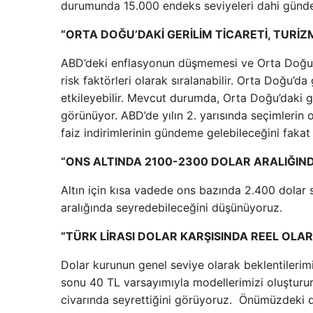
durumunda 15.000 endeks seviyeleri dahi günde
“ORTA DOĞU’DAKİ GERİLİM TİCARETİ, TURİZ
ABD’deki enflasyonun düşmemesi ve Orta Doğu’da
risk faktörleri olarak sıralanabilir. Orta Doğu’d
etkileyebilir. Mevcut durumda, Orta Doğu’daki ge
görünüyor. ABD’de yılın 2. yarısında seçimlerin 
faiz indirimlerinin gündeme gelebileceğini faka
“ONS ALTINDA 2100-2300 DOLAR ARALIĞIND
Altın için kısa vadede ons bazında 2.400 dolar
aralığında seyredebileceğini düşünüyoruz.
“TÜRK LİRASI DOLAR KARŞISINDA REEL OL
Dolar kurunun genel seviye olarak beklentilerimiz
sonu 40 TL varsayımıyla modellerimizi oluşturu
civarında seyrettiğini görüyoruz. Önümüzdeki 