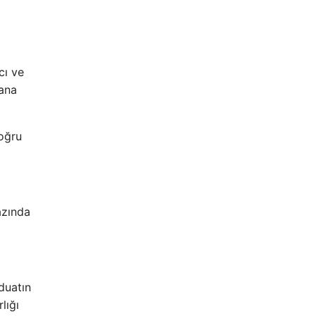
cı ve
uana
oğru
azında
duatın
lığı