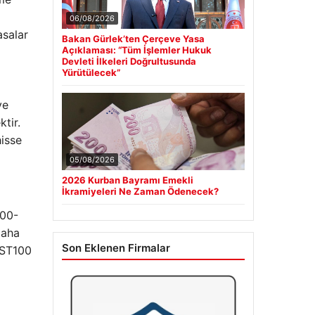
06/08/2026
asalar
Bakan Gürlek’ten Çerçeve Yasa
Açıklaması: “Tüm İşlemler Hukuk
Devleti İlkeleri Doğrultusunda
Yürütülecek”
ve
tir.
hisse
05/08/2026
2026 Kurban Bayramı Emekli
İkramiyeleri Ne Zaman Ödenecek?
500-
daha
Son Eklenen Firmalar
IST100