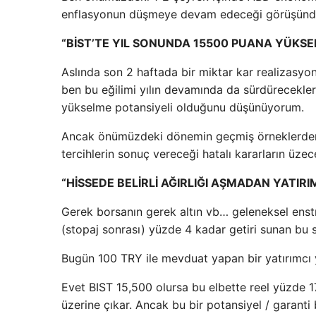
enflasyonun düşmeye devam edeceği görüşünd
“BİST’TE YIL SONUNDA 15500 PUANA YÜKSEL
Aslında son 2 haftada bir miktar kar realizasyon
ben bu eğilimi yılın devamında da sürdürecekle
yükselme potansiyeli olduğunu düşünüyorum.
Ancak önümüzdeki dönemin geçmiş örneklerden f
tercihlerin sonuç vereceği hatalı kararların üze
“HİSSEDE BELİRLİ AĞIRLIĞI AŞMADAN YATIRI
Gerek borsanın gerek altın vb… geleneksel enst
(stopaj sonrası) yüzde 4 kadar getiri sunan bu s
Bugün 100 TRY ile mevduat yapan bir yatırımcı 
Evet BIST 15,500 olursa bu elbette reel yüzde 1
üzerine çıkar. Ancak bu bir potansiyel / garanti bi