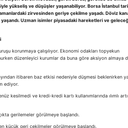
iyle yükseliş ve düşüşler yaşanabiliyor. Borsa İstanbul tari
amanlardaki zirvesinden geriye çekilme yaşadı. Döviz ka
r yaşandı. Uzman isimler piyasadaki hareketleri ve gelece
i
duruşu korunmaya çalışılıyor. Ekonomi odakları topyekun
nurken düzenleyici kurumlar da buna göre aksiyon almaya
yından itibaren baz etkisi nedeniyle düşmesi beklenirken ya
m ediyor.
üz kesilmedi ve kredi-kredi kartı kullanımlarında ılımlı artı
 açıkta gerilemeler görülmeye başlandı.
den küçük geri çekilmeler görülmeye başlandı.