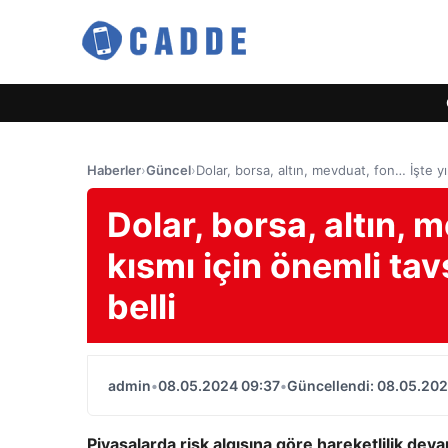
Haberler
›
Güncel
›
Dolar, borsa, altın, mevduat, fon… İşte yı
Dolar, borsa, altın, 
kısmı için önemli tav
belli
admin
•
08.05.2024 09:37
•
Güncellendi: 08.05.202
Piyasalarda risk algısına göre hareketlilik d