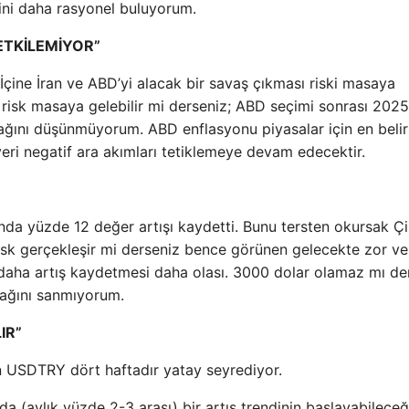
ini daha rasyonel buluyorum.
ETKİLEMİYOR”
İçine İran ve ABD’yi alacak bir savaş çıkması riski masaya
isk masaya gelebilir mi derseniz; ABD seçimi sonrası 2025
ğını düşünmüyorum. ABD enflasyonu piyasalar için en belirl
veri negatif ara akımları tetiklemeye devam edecektir.
azında yüzde 12 değer artışı kaydetti. Bunu tersten okursak Çi
risk gerçekleşir mi derseniz bence görünen gelecekte zor v
 daha artış kaydetmesi daha olası. 3000 dolar olamaz mı de
cağını sanmıyorum.
IR”
en USDTRY dört haftadır yatay seyrediyor.
zda (aylık yüzde 2-3 arası) bir artış trendinin başlayabileceğ