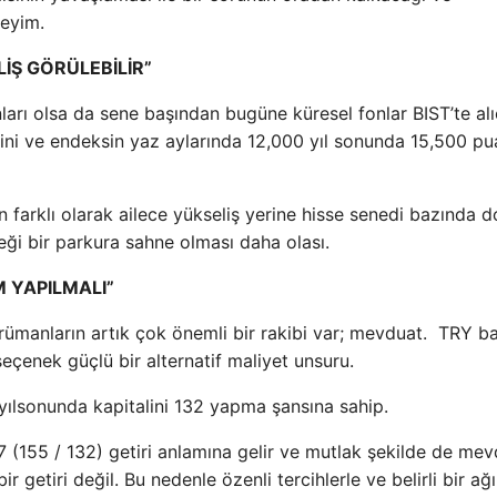
eyim.
İŞ GÖRÜLEBİLİR”
ları olsa da sene başından bugüne küresel fonlar BIST’te alı
rini ve endeksin yaz aylarında 12,000 yıl sonunda 15,500 p
arklı olarak ailece yükseliş yerine hisse senedi bazında d
ceği bir parkura sahne olması daha olası.
M YAPILMALI”
rümanların artık çok önemli bir rakibi var; mevduat. TRY b
eçenek güçlü bir alternatif maliyet unsuru.
yılsonunda kapitalini 132 yapma şansına sahip.
7 (155 / 132) getiri anlamına gelir ve mutlak şekilde de mev
r getiri değil. Bu nedenle özenli tercihlerle ve belirli bir ağır