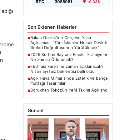
BTC
3058051
▼ -0.33%
ladığı
Son Eklenen Haberler
Bakan Gürlek’ten Çerçeve Yasa
■
Açıklaması: “Tüm İşlemler Hukuk Devleti
Jerome
İlkeleri Doğrultusunda Yürütülecek”
ı
2026 Kurban Bayramı Emekli İkramiyeleri
■
an
Ne Zaman Ödenecek?
FED faiz kararı ne zaman açıklanacak?
■
Nisan ayı faiz beklentisi belli oldu
Açık Hava Mimarisinde Estetik ve bahçe
■
mutfağı Tasarımları
Dorukhan Toköz’ün Yeni Takımı Açıklandı
■
Güncel
vme