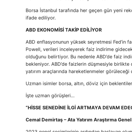
Borsa İstanbul tarafında her geçen gün yeni reko
ifade ediliyor.
ABD EKONOMİSİ TAKİP EDİLİYOR
ABD enflasyonunun yüksek seyretmesi Fed’in fai
Powell, verileri inceleyerek faiz indirime gidece
olduğunu belirtiyor. Bu nedenle ABD’de faiz indi
bekleniyor. ABD’de faizlerin düşmesiyle birlikte
yatırım araçlarında hareketlenmeler görüleceği 
Uzman isimler borsa, altın, döviz için beklentiler
İşte uzman görüşleri…
“HİSSE SENEDİNE İLGİ ARTMAYA DEVAM EDE
Cemal Demirtaş – Ata Yatırım Araştırma Genel
2023 genel seçimlerinin ardından başlayan olum