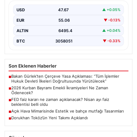
Yaklaşan 2026 Kurban Bayramı nedeniyle, yaklaşık 17
milyon emekli vatandaşın gözü kulağı bayram
USD
47.67
▲ +0.05%
ikramiyesi…
EUR
55.06
▼ -0.13%
ALTIN
6495.4
▲ +0.04%
BTC
3058051
▼ -0.33%
Son Eklenen Haberler
Bakan Gürlek’ten Çerçeve Yasa Açıklaması: “Tüm İşlemler
■
Hukuk Devleti İlkeleri Doğrultusunda Yürütülecek”
2026 Kurban Bayramı Emekli İkramiyeleri Ne Zaman
■
Ödenecek?
FED faiz kararı ne zaman açıklanacak? Nisan ayı faiz
■
beklentisi belli oldu
Açık Hava Mimarisinde Estetik ve bahçe mutfağı Tasarımları
■
Dorukhan Toköz’ün Yeni Takımı Açıklandı
■