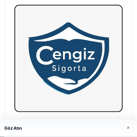
Hastaş Beton
×
Göz Atın
26/05/2026