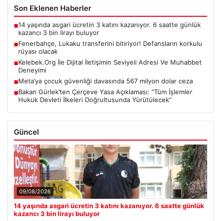
Son Eklenen Haberler
14 yaşında asgari ücretin 3 katını kazanıyor. 6 saatte günlük
■
kazancı 3 bin lirayı buluyor
Fenerbahçe, Lukaku transferini bitiriyor! Defansların korkulu
■
rüyası olacak
Kelebek.Org İle Dijital İletişimin Seviyeli Adresi Ve Muhabbet
■
Deneyimi
Meta’ya çocuk güvenliği davasında 567 milyon dolar ceza
■
Bakan Gürlek’ten Çerçeve Yasa Açıklaması: “Tüm İşlemler
■
Hukuk Devleti İlkeleri Doğrultusunda Yürütülecek”
Güncel
09/08/2026
14 yaşında asgari ücretin 3 katını kazanıyor. 6 saatte günlük
kazancı 3 bin lirayı buluyor