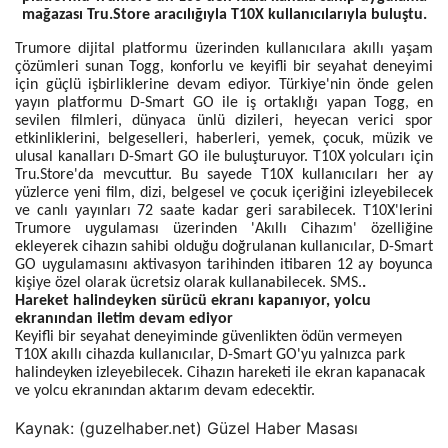
mağazası Tru.Store aracılığıyla T10X kullanıcılarıyla buluştu.
Trumore dijital platformu üzerinden kullanıcılara akıllı yaşam
çözümleri sunan Togg, konforlu ve keyifli bir seyahat deneyimi
için güçlü işbirliklerine devam ediyor. Türkiye'nin önde gelen
yayın platformu D-Smart GO ile iş ortaklığı yapan Togg, en
sevilen filmleri, dünyaca ünlü dizileri, heyecan verici spor
etkinliklerini, belgeselleri, haberleri, yemek, çocuk, müzik ve
ulusal kanalları D-Smart GO ile buluşturuyor. T10X yolcuları için
Tru.Store'da mevcuttur. Bu sayede T10X kullanıcıları her ay
yüzlerce yeni film, dizi, belgesel ve çocuk içeriğini izleyebilecek
ve canlı yayınları 72 saate kadar geri sarabilecek. T10X'lerini
Trumore uygulaması üzerinden 'Akıllı Cihazım' özelliğine
ekleyerek cihazın sahibi olduğu doğrulanan kullanıcılar, D-Smart
GO uygulamasını aktivasyon tarihinden itibaren 12 ay boyunca
kişiye özel olarak ücretsiz olarak kullanabilecek. SMS.
.
Hareket halindeyken sürücü ekranı kapanıyor, yolcu
ekranından iletim devam ediyor
Keyifli bir seyahat deneyiminde güvenlikten ödün vermeyen
T10X akıllı cihazda kullanıcılar, D-Smart GO'yu yalnızca park
halindeyken izleyebilecek. Cihazın hareketi ile ekran kapanacak
ve yolcu ekranından aktarım devam edecektir.
Kaynak: (guzelhaber.net) Güzel Haber Masası