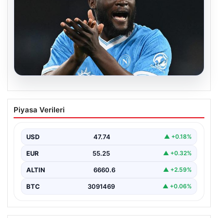
08.08.2026
Fenerbahçe, Lukaku transferini
Piyasa Verileri
bitiriyor! Defansların korkulu rüyası
olacak
USD
47.74
▲ +0.18%
EUR
55.25
▲ +0.32%
ALTIN
6660.6
▲ +2.59%
BTC
3091469
▲ +0.06%