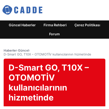
Güncel Haberler
Firma Rehberi
Çerez Politikası
Forum
Haberler
›
Güncel
›
D-Smart GO, T10X – OTOMOTİV kullanıcılarının hizmetinde
D-Smart GO, T10X –
OTOMOTİV
kullanıcılarının
hizmetinde