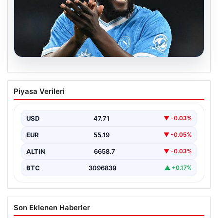
08.08.2026
Fenerbahçe, Lukaku transferini
Piyasa Verileri
bitiriyor! Defansların korkulu rüyası
olacak
USD
47.71
▼ -0.03%
EUR
55.19
▼ -0.05%
ALTIN
6658.7
▼ -0.03%
BTC
3096839
▲ +0.17%
Son Eklenen Haberler