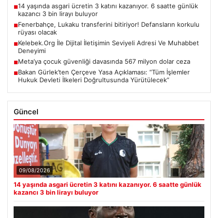
14 yaşında asgari ücretin 3 katını kazanıyor. 6 saatte günlük
■
kazancı 3 bin lirayı buluyor
Fenerbahçe, Lukaku transferini bitiriyor! Defansların korkulu
■
rüyası olacak
Kelebek.Org İle Dijital İletişimin Seviyeli Adresi Ve Muhabbet
■
Deneyimi
Meta’ya çocuk güvenliği davasında 567 milyon dolar ceza
■
Bakan Gürlek’ten Çerçeve Yasa Açıklaması: “Tüm İşlemler
■
Hukuk Devleti İlkeleri Doğrultusunda Yürütülecek”
Güncel
09/08/2026
14 yaşında asgari ücretin 3 katını kazanıyor. 6 saatte günlük
kazancı 3 bin lirayı buluyor