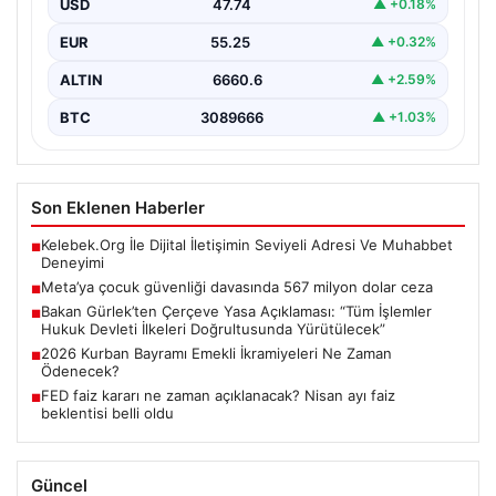
USD
47.74
▲ +0.18%
EUR
55.25
▲ +0.32%
ALTIN
6660.6
▲ +2.59%
BTC
3089666
▲ +1.03%
Son Eklenen Haberler
Kelebek.Org İle Dijital İletişimin Seviyeli Adresi Ve Muhabbet
■
Deneyimi
Meta’ya çocuk güvenliği davasında 567 milyon dolar ceza
■
Bakan Gürlek’ten Çerçeve Yasa Açıklaması: “Tüm İşlemler
■
Hukuk Devleti İlkeleri Doğrultusunda Yürütülecek”
2026 Kurban Bayramı Emekli İkramiyeleri Ne Zaman
■
Ödenecek?
FED faiz kararı ne zaman açıklanacak? Nisan ayı faiz
■
beklentisi belli oldu
Güncel