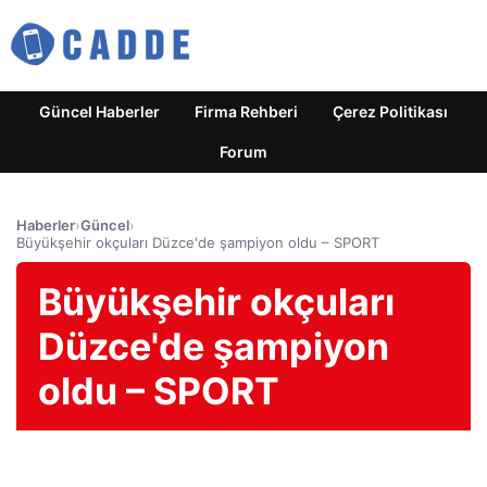
Güncel Haberler
Firma Rehberi
Çerez Politikası
Forum
Haberler
›
Güncel
›
Büyükşehir okçuları Düzce'de şampiyon oldu – SPORT
Büyükşehir okçuları
Düzce'de şampiyon
oldu – SPORT