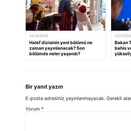
14/12/2025
13/12/20
Halef dizisinin yeni bölümü ne
Bakan T
zaman yayınlanacak? Son
bahis v
bölümde neler yaşandı?
yükseli
Bir yanıt yazın
E-posta adresiniz yayınlanmayacak.
Gerekli ala
Yorum
*