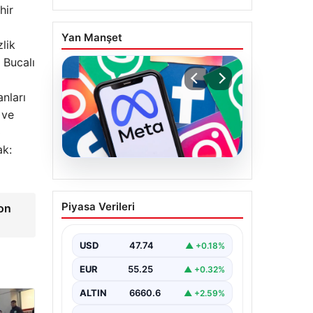
hir
Yan Manşet
zlik
 Bucalı
nları
 ve
3
ak:
07.08.2026
Meta’ya çocuk güvenliği
Piyasa Verileri
yon
davasında 567 milyon
dolar ceza
USD
47.74
▲ +0.18%
EUR
55.25
▲ +0.32%
ALTIN
6660.6
▲ +2.59%