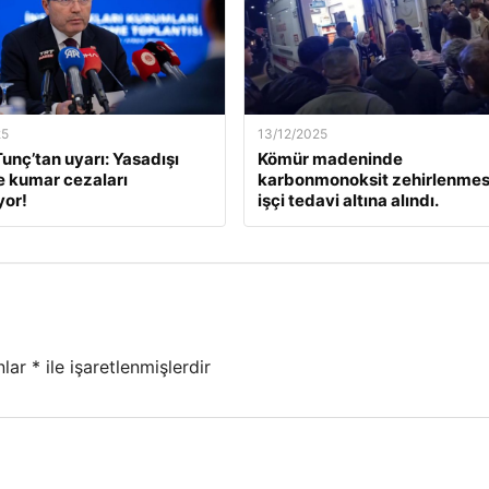
25
13/12/2025
unç’tan uyarı: Yasadışı
Kömür madeninde
e kumar cezaları
karbonmonoksit zehirlenmesi
yor!
işçi tedavi altına alındı.
nlar
*
ile işaretlenmişlerdir