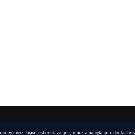
malta dil okulları
|
lemagrup.com.tr
 deneyiminizi kişiselleştirmek ve geliştirmek amacıyla çerezler kullan