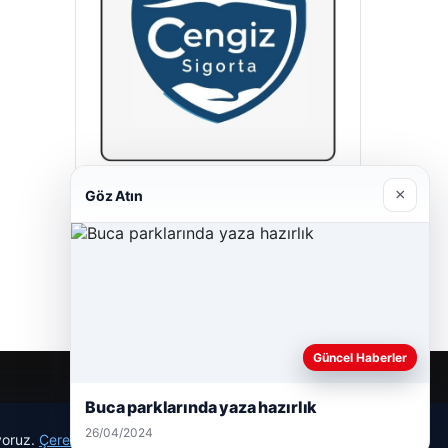
×
Göz Atın
Cengiz Sigorta
23/06/2026
Güncel Haberler
Buca parklarında yaza hazırlık
26/04/2024
ıyoruz.
Çerez Politikamız
Reddet
Kabul Et