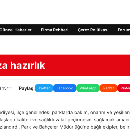
Güncel Haberler
Firma Rehberi
Çerez Politikası
Foru
a hazırlık
Paylaş:
 15:11
Twitter
Facebook
WhatsApp
Reddit
Pinte
lediyesi, ilçe genelindeki parklarda bakım, onarım ve yeşille
daşların kaliteli ve sağlıklı vakit geçirmesini sağlamak amacı
zlandırdı. Park ve Bahçeler Müdürlüğü'ne bağlı ekipler, beli