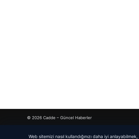
© 2026 Cadde – Güncel Haberler
cio
dhub
Web sitemizi nasıl kullandığınızı daha iyi anlayabilmek,