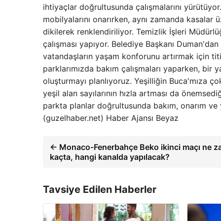
ihtiyaçlar doğrultusunda çalışmalarını yürütüyor.
mobilyalarını onarırken, aynı zamanda kasalar üz
dikilerek renklendiriliyor. Temizlik İşleri Müdür
çalışması yapıyor. Belediye Başkanı Duman'dan
vatandaşların yaşam konforunu artırmak için titiz
parklarımızda bakım çalışmaları yaparken, bir ya
oluşturmayı planlıyoruz. Yeşilliğin Buca'mıza ço
yeşil alan sayılarının hızla artması da önemsediğ
parkta planlar doğrultusunda bakım, onarım ve 
(guzelhaber.net) Haber Ajansı Beyaz
← Monaco-Fenerbahçe Beko ikinci maçı ne z
kaçta, hangi kanalda yapılacak?
Tavsiye Edilen Haberler