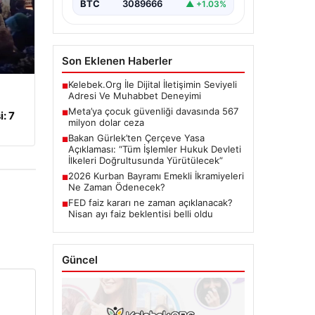
BTC
3089666
▲ +1.03%
Son Eklenen Haberler
Kelebek.Org İle Dijital İletişimin Seviyeli
■
Adresi Ve Muhabbet Deneyimi
Meta’ya çocuk güvenliği davasında 567
■
: 7
milyon dolar ceza
Bakan Gürlek’ten Çerçeve Yasa
■
Açıklaması: “Tüm İşlemler Hukuk Devleti
İlkeleri Doğrultusunda Yürütülecek”
2026 Kurban Bayramı Emekli İkramiyeleri
■
Ne Zaman Ödenecek?
FED faiz kararı ne zaman açıklanacak?
■
Nisan ayı faiz beklentisi belli oldu
Güncel