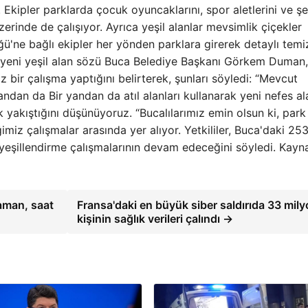
 Ekipler parklarda çocuk oyuncaklarını, spor aletlerini ve şe
erinde de çalışıyor. Ayrıca yeşil alanlar mevsimlik çiçekler
lüğü'ne bağlı ekipler her yönden parklara girerek detaylı temi
 yeni yeşil alan sözü Buca Belediye Başkanı Görkem Duman,
 bir çalışma yaptığını belirterek, şunları söyledi: “Mevcut
ndan da Bir yandan da atıl alanları kullanarak yeni nefes ala
k yakıştığını düşünüyoruz. “Bucalılarımız emin olsun ki, park
imiz çalışmalar arasında yer alıyor. Yetkililer, Buca'daki 25
yeşillendirme çalışmalarının devam edeceğini söyledi. Kayn
aman, saat
Fransa'daki en büyük siber saldırıda 33 mil
kişinin sağlık verileri çalındı →