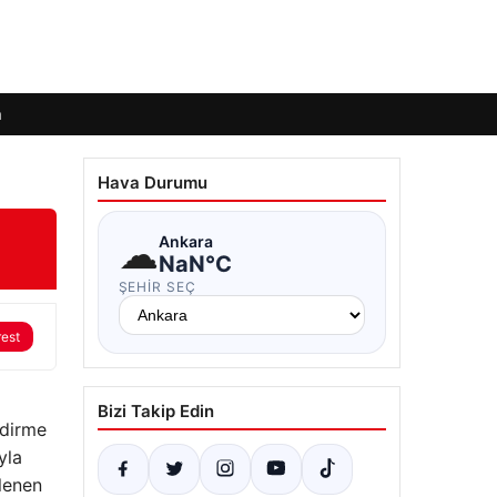
m
Hava Durumu
☁
Ankara
NaN°C
ŞEHIR SEÇ
rest
Bizi Takip Edin
ndirme
yla
rlenen