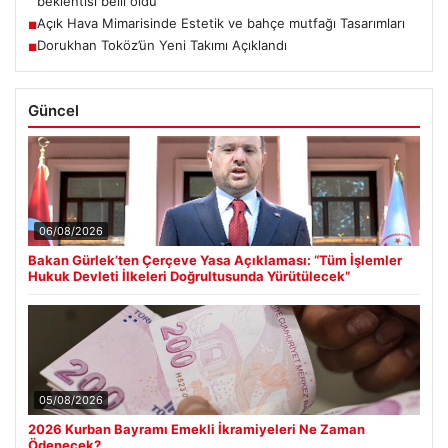
beklentisi belli oldu
Açık Hava Mimarisinde Estetik ve bahçe mutfağı Tasarımları
■
Dorukhan Toköz’ün Yeni Takımı Açıklandı
■
Güncel
06/08/2026
Bakan Gürlek’ten Çerçeve Yasa Açıklaması: “Tüm İşlemler
Hukuk Devleti İlkeleri Doğrultusunda Yürütülecek”
05/08/2026
2026 Kurban Bayramı Emekli İkramiyeleri Ne Zaman
Ödenecek?