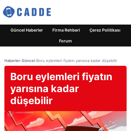
Güncel Haberler
Firma Rehberi
Çerez Politikası
Forum
Haberler
›
Güncel
›
Boru eylemleri fiyatın yarısına kadar düşebilir
Boru eylemleri fiyatın
yarısına kadar
düşebilir