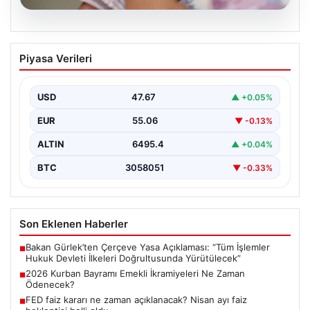
05.08.2026
2026 Kurban Bayramı Emekli
Piyasa Verileri
İkramiyeleri Ne Zaman Ödenecek?
Yaklaşan 2026 Kurban Bayramı nedeniyle, yaklaşık 17
milyon emekli vatandaşın gözü kulağı bayram
USD
47.67
▲ +0.05%
ikramiyesi…
EUR
55.06
▼ -0.13%
ALTIN
6495.4
▲ +0.04%
BTC
3058051
▼ -0.33%
Son Eklenen Haberler
Bakan Gürlek’ten Çerçeve Yasa Açıklaması: “Tüm İşlemler
■
Hukuk Devleti İlkeleri Doğrultusunda Yürütülecek”
2026 Kurban Bayramı Emekli İkramiyeleri Ne Zaman
■
Ödenecek?
FED faiz kararı ne zaman açıklanacak? Nisan ayı faiz
■