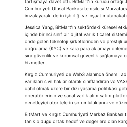
tartışmaya davet etti. BitMart'ın kurucu ortağı 
Cumhuriyeti Ulusal Bankası temsilcisi Murzataev
imzalayarak, derin işbirliği ve inşaat mutabakatın
Jessica Yang, BitMart'ın sektördeki küresel etk
içinde birinci sınıf bir dijital varlık ticaret sis
önde gelen teknoloji şirketlerinden ve prestijli 
doğrulama (KYC) ve kara para aklamayı önleme (A
sıra güvenlik ve kurumsal güvenlik sağlamaya oda
hizmetleri.
Kırgız Cumhuriyeti de Web3 alanında önemli adım
varlıkları sivil haklar olarak sınıflandıran ve V
dahil olmak üzere bir dizi yasama politikası getir
operatörlerinin ve sanal varlık alım satım platf
denetleyici otoritelerin sorumluluklarını ve düze
BitMart ve Kırgız Cumhuriyeti Merkez Bankası ta
tanık olduğu ortak hedef ve değerlere olan karşılı