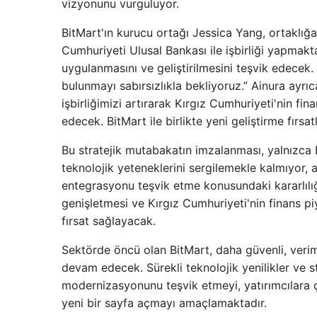
vizyonunu vurguluyor.
BitMart'ın kurucu ortağı Jessica Yang, ortaklığa
Cumhuriyeti Ulusal Bankası ile işbirliği yapmakt
uygulanmasını ve geliştirilmesini teşvik edecek.
bulunmayı sabırsızlıkla bekliyoruz.” Ainura ayrıca 
işbirliğimizi artırarak Kırgız Cumhuriyeti'nin f
edecek. BitMart ile birlikte yeni geliştirme fırsa
Bu stratejik mutabakatın imzalanması, yalnızca BitM
teknolojik yeteneklerini sergilemekle kalmıyor,
entegrasyonu teşvik etme konusundaki kararlılığı
genişletmesi ve Kırgız Cumhuriyeti'nin finans piy
fırsat sağlayacak.
Sektörde öncü olan BitMart, daha güvenli, veriml
devam edecek. Sürekli teknolojik yenilikler ve st
modernizasyonunu teşvik etmeyi, yatırımcılara ç
yeni bir sayfa açmayı amaçlamaktadır.