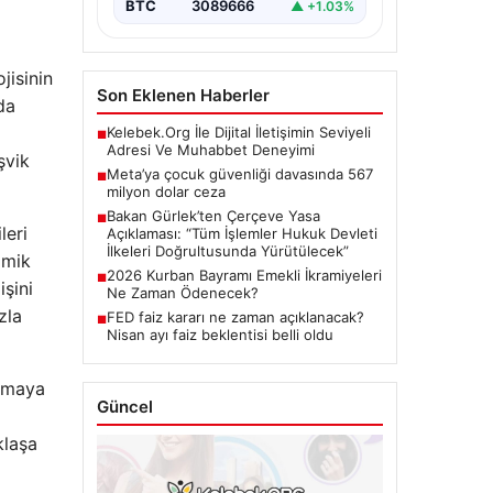
BTC
3089666
▲ +1.03%
jisinin
Son Eklenen Haberler
da
Kelebek.Org İle Dijital İletişimin Seviyeli
■
Adresi Ve Muhabbet Deneyimi
şvik
Meta’ya çocuk güvenliği davasında 567
■
milyon dolar ceza
Bakan Gürlek’ten Çerçeve Yasa
■
leri
Açıklaması: “Tüm İşlemler Hukuk Devleti
İlkeleri Doğrultusunda Yürütülecek”
omik
2026 Kurban Bayramı Emekli İkramiyeleri
■
işini
Ne Zaman Ödenecek?
zla
FED faiz kararı ne zaman açıklanacak?
■
Nisan ayı faiz beklentisi belli oldu
lamaya
Güncel
klaşa