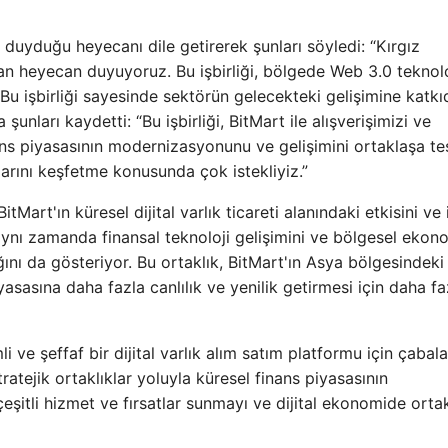
 duyduğu heyecanı dile getirerek şunları söyledi: “Kırgız
an heyecan duyuyoruz. Bu işbirliği, bölgede Web 3.0 teknolo
 Bu işbirliği sayesinde sektörün gelecekteki gelişimine katkı
şunları kaydetti: “Bu işbirliği, BitMart ile alışverişimizi ve
inans piyasasının modernizasyonunu ve gelişimini ortaklaşa te
tlarını keşfetme konusunda çok istekliyiz.”
art'ın küresel dijital varlık ticareti alanındaki etkisini ve i
 aynı zamanda finansal teknoloji gelişimini ve bölgesel ekon
nı da gösteriyor. Bu ortaklık, BitMart'ın Asya bölgesindeki 
asasına daha fazla canlılık ve yenilik getirmesi için daha fa
i ve şeffaf bir dijital varlık alım satım platformu için çaba
ratejik ortaklıklar yoluyla küresel finans piyasasının
eşitli hizmet ve fırsatlar sunmayı ve dijital ekonomide orta