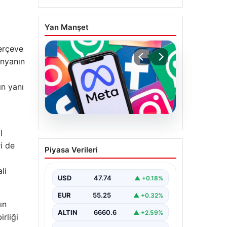
Yan Manşet
çerçeve
ünyanın
ın yanı
07.08.2026
l
Meta’ya çocuk güvenliği
i de
Piyasa Verileri
davasında 567 milyon
dolar ceza
li
USD
47.74
▲ +0.18%
EUR
55.25
▲ +0.32%
ın
ALTIN
6660.6
▲ +2.59%
irliği