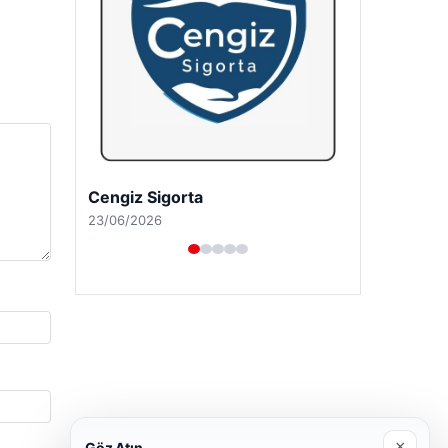
Cengiz Sigorta
23/06/2026
×
Göz Atın