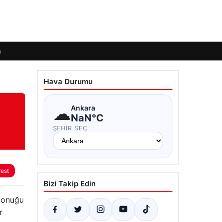
m
Hava Durumu
☁
Ankara
NaN°C
ŞEHIR SEÇ
rest
Bizi Takip Edin
 konuğu
r