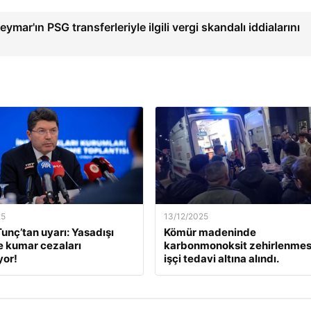
Neymar'ın PSG transferleriyle ilgili vergi skandalı iddialarını
25
13/12/2025
unç’tan uyarı: Yasadışı
Kömür madeninde
e kumar cezaları
karbonmonoksit zehirlenmesi
yor!
işçi tedavi altına alındı.