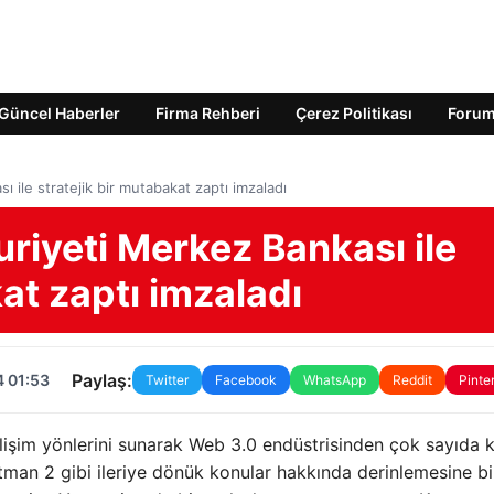
Güncel Haberler
Firma Rehberi
Çerez Politikası
Foru
 ile stratejik bir mutabakat zaptı imzaladı
riyeti Merkez Bankası ile
at zaptı imzaladı
Paylaş:
4 01:53
Twitter
Facebook
WhatsApp
Reddit
Pinte
elişim yönlerini sunarak Web 3.0 endüstrisinden çok sayıda
man 2 gibi ileriye dönük konular hakkında derinlemesine bi