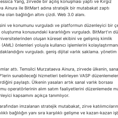
Jessica Yang, zirvede bir açılış konuşması yaptı ve Kırgız
a Ainura ile BitMart adına stratejik bir mutabakat zaptı
a olan bağlılığın altını çizdi. Web 3.0 alanı.
isini ve konumunu vurguladı ve platformun düzenleyici bir 
temi oluşturma konusundaki kararlılığını vurguladı. BitMart'ın d
üniversitelerinden oluşan küresel ekibini ve gelişmiş kimlik
ML) önlemleri yoluyla kullanıcı işlemlerini kolaylaştırman
klandığını vurguladı. geniş dijital varlık saklama. yönetim
lar attı. Temsilci Murzataeva Ainura, zirvede ülkenin, sana
ASP'lerin sunabileceği hizmetleri belirleyen VASP düzenlemeler
diğini paylaştı. Ülkenin yasaları artık sanal varlık borsası
ormu operatörlerinin alım satım faaliyetlerini düzenlemede ma
nleyici kapsamını açıkça tanımlıyor.
rafından imzalanan stratejik mutabakat, zirve katılımcıların
klı bağlılığın yanı sıra karşılıklı gelişme ve kazan-kazan işb