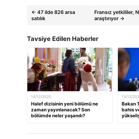
← 47 ilde 826 arsa
Fransız yetkililer, 
satılık
araştırıyor →
Tavsiye Edilen Haberler
14/12/2025
13/12/20
Halef dizisinin yeni bölümü ne
Bakan T
zaman yayınlanacak? Son
bahis v
bölümde neler yaşandı?
yükseli