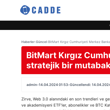
Haberler
›
Güncel
›
BitMart Kırgız Cumhuriyeti Merkez Bankası
BitMart Kırgız Cumhu
stratejik bir mutabak
admin
•
14.04.2024 01:53
•
Güncellendi: 14.04.202
Zirve, Web 3.0 alanındaki en son trendleri ve g
ve akademisyeni ETF'ler, abonelikler ve BTC Kat