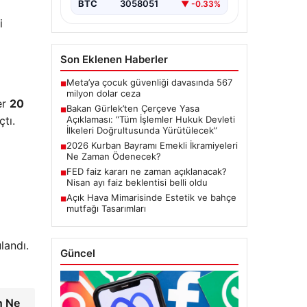
BTC
3058051
▼ -0.33%
başlatacak çerçeve yasanın
Meclis’te kabul…
i
Son Eklenen Haberler
Meta’ya çocuk güvenliği davasında 567
■
milyon dolar ceza
er
20
Bakan Gürlek’ten Çerçeve Yasa
■
tı.
Açıklaması: “Tüm İşlemler Hukuk Devleti
İlkeleri Doğrultusunda Yürütülecek”
2026 Kurban Bayramı Emekli İkramiyeleri
■
Ne Zaman Ödenecek?
FED faiz kararı ne zaman açıklanacak?
■
Nisan ayı faiz beklentisi belli oldu
Açık Hava Mimarisinde Estetik ve bahçe
■
mutfağı Tasarımları
landı.
Güncel
n Ne