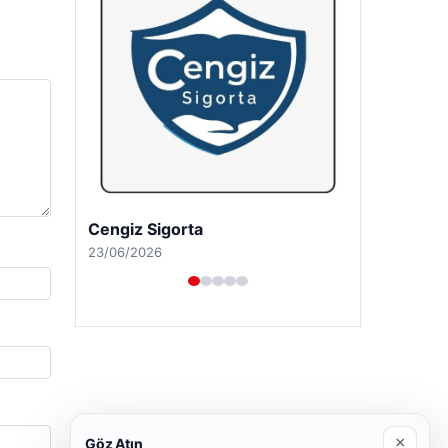
Hastaş Beton
26/05/2026
×
Göz Atın