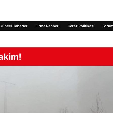
Güncel Haberler
Firma Rehberi
Çerez Politikası
Foru
akim!