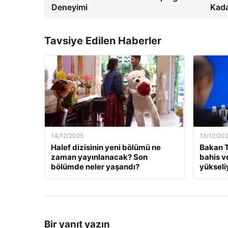
Deneyimi
Kad
Tavsiye Edilen Haberler
14/12/2025
13/12/20
Halef dizisinin yeni bölümü ne
Bakan T
zaman yayınlanacak? Son
bahis v
bölümde neler yaşandı?
yükseli
Bir yanıt yazın