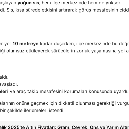
başlayan
yoğun sis
, hem ilçe merkezinde hem de yüksek
. Sis, kısa sürede etkisini artırarak görüş mesafesinin cidd
er yer
10 metreye
kadar düşerken, ilçe merkezinde bu değ
fiği olumsuz etkileyerek sürücülerin zorluk yaşamasına yol aç
ldı.
avaşladı.
leri
ve araç takip mesafesini korumaları konusunda uyardı.
zalarının önüne geçmek için dikkatli olunması gerektiği vurgu
bir şekilde ilerlemeleri istendi.
alık 2025’te Altın Fiyatları: Gram, Çeyrek, Ons ve Yarım Altı