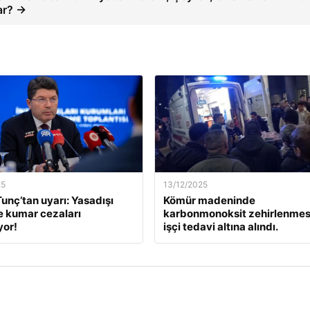
ar? →
25
13/12/2025
unç’tan uyarı: Yasadışı
Kömür madeninde
e kumar cezaları
karbonmonoksit zehirlenmesi
yor!
işçi tedavi altına alındı.