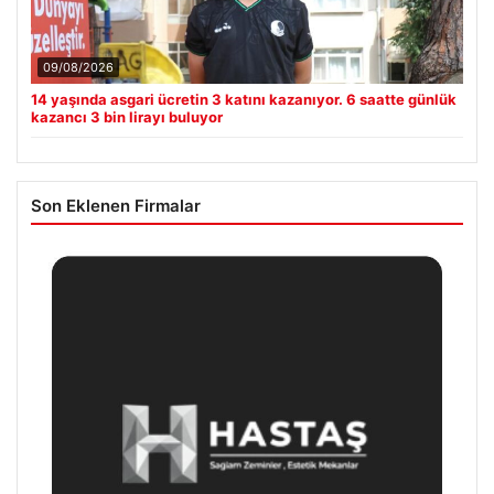
09/08/2026
14 yaşında asgari ücretin 3 katını kazanıyor. 6 saatte günlük
kazancı 3 bin lirayı buluyor
Son Eklenen Firmalar