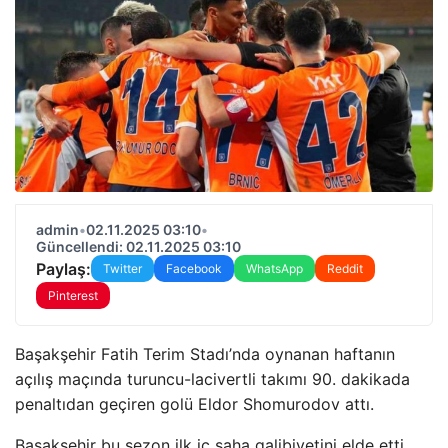
admin
•
02.11.2025 03:10
•
Güncellendi: 02.11.2025 03:10
Paylaş:
Twitter
Facebook
WhatsApp
Reddit
Pinterest
Başakşehir Fatih Terim Stadı’nda oynanan haftanın
açılış maçında turuncu-lacivertli takımı 90. dakikada
penaltıdan geçiren golü Eldor Shomurodov attı.
Başakşehir bu sezon ilk iç saha galibiyetini elde etti.