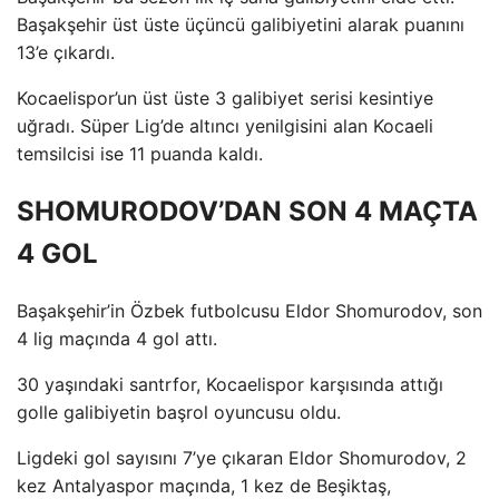
Başakşehir üst üste üçüncü galibiyetini alarak puanını
13’e çıkardı.
Kocaelispor’un üst üste 3 galibiyet serisi kesintiye
uğradı. Süper Lig’de altıncı yenilgisini alan Kocaeli
temsilcisi ise 11 puanda kaldı.
SHOMURODOV’DAN SON 4 MAÇTA
4 GOL
Başakşehir’in Özbek futbolcusu Eldor Shomurodov, son
4 lig maçında 4 gol attı.
30 yaşındaki santrfor, Kocaelispor karşısında attığı
golle galibiyetin başrol oyuncusu oldu.
Ligdeki gol sayısını 7’ye çıkaran Eldor Shomurodov, 2
kez Antalyaspor maçında, 1 kez de Beşiktaş,