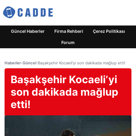
Güncel Haberler
Firma Rehberi
Çerez Politikası
Forum
Haberler
›
Güncel
›
Başakşehir Kocaeli’yi son dakikada mağlup etti!
Başakşehir Kocaeli’yi
son dakikada mağlup
etti!