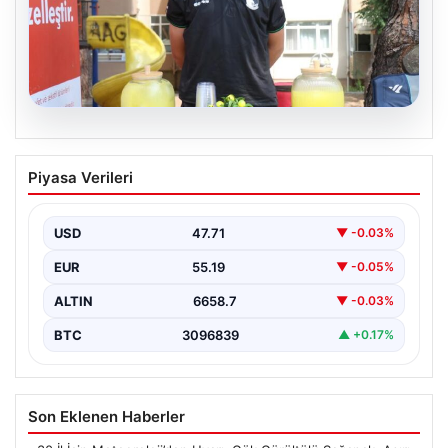
09.08.2026
14 yaşında asgari ücretin 3 katını
Piyasa Verileri
kazanıyor. 6 saatte günlük kazancı 3 bin
lirayı buluyor
USD
47.71
▼ -0.03%
EUR
55.19
▼ -0.05%
ALTIN
6658.7
▼ -0.03%
BTC
3096839
▲ +0.17%
Son Eklenen Haberler