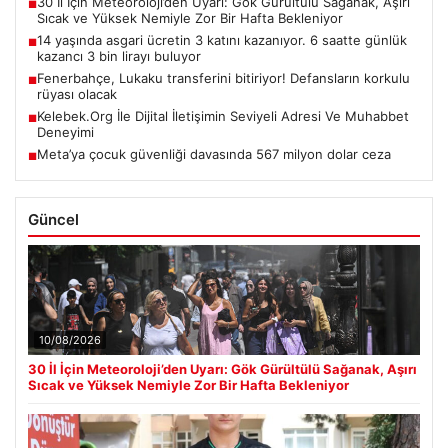
30 İl İçin Meteoroloji’den Uyarı: Gök Gürültülü Sağanak, Aşırı
■
Sıcak ve Yüksek Nemiyle Zor Bir Hafta Bekleniyor
14 yaşında asgari ücretin 3 katını kazanıyor. 6 saatte günlük
■
kazancı 3 bin lirayı buluyor
Fenerbahçe, Lukaku transferini bitiriyor! Defansların korkulu
■
rüyası olacak
Kelebek.Org İle Dijital İletişimin Seviyeli Adresi Ve Muhabbet
■
Deneyimi
Meta’ya çocuk güvenliği davasında 567 milyon dolar ceza
■
Güncel
10/08/2026
30 İl İçin Meteoroloji’den Uyarı: Gök Gürültülü Sağanak, Aşırı
Sıcak ve Yüksek Nemiyle Zor Bir Hafta Bekleniyor