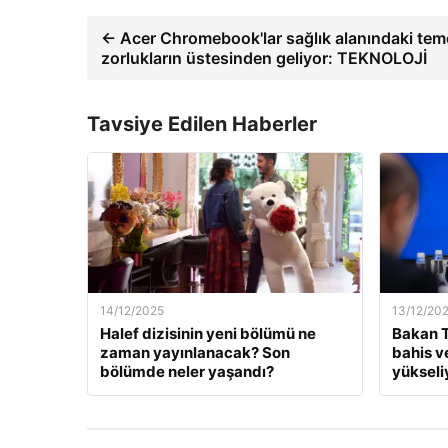
← Acer Chromebook'lar sağlık alanındaki tem
zorlukların üstesinden geliyor: TEKNOLOJİ
Tavsiye Edilen Haberler
14/12/2025
13/12/20
Halef dizisinin yeni bölümü ne
Bakan T
zaman yayınlanacak? Son
bahis v
bölümde neler yaşandı?
yükseli