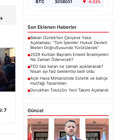
BTC
3058051
▼ -0.33%
 →
Son Eklenen Haberler
Bakan Gürlek’ten Çerçeve Yasa
■
Açıklaması: “Tüm İşlemler Hukuk Devleti
İlkeleri Doğrultusunda Yürütülecek”
2026 Kurban Bayramı Emekli İkramiyeleri
■
Ne Zaman Ödenecek?
FED faiz kararı ne zaman açıklanacak?
■
Nisan ayı faiz beklentisi belli oldu
Açık Hava Mimarisinde Estetik ve bahçe
■
mutfağı Tasarımları
Dorukhan Toköz’ün Yeni Takımı Açıklandı
■
: 7
Güncel