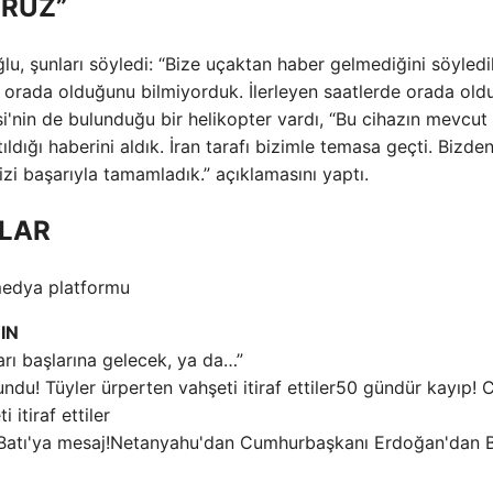
ORUZ”
ğlu, şunları söyledi: “Bize uçaktan haber gelmediğini söyledil
in orada olduğunu bilmiyorduk. İlerleyen saatlerde orada old
si'nin de bulunduğu bir helikopter vardı, “Bu cihazın mevcut
ldığı haberini aldık. İran tarafı bizimle temasa geçti. Bizde
izi başarıyla tamamladık.” açıklamasını yaptı.
ILAR
 medya platformu
IN
arı başlarına gelecek, ya da…”
50 gündür kayıp! 
itiraf ettiler
Netanyahu'dan Cumhurbaşkanı Erdoğan'dan B