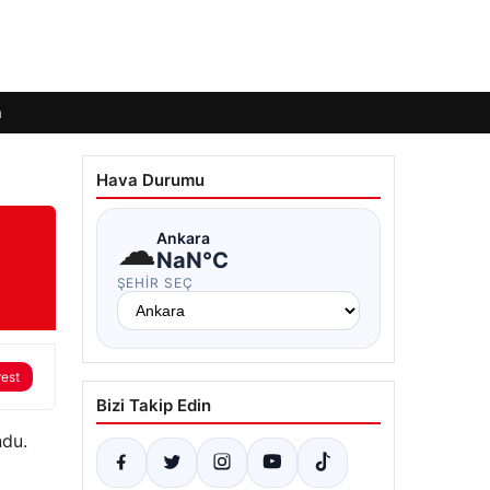
m
Hava Durumu
☁
Ankara
NaN°C
ŞEHIR SEÇ
rest
Bizi Takip Edin
ndu.