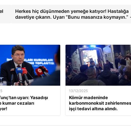
el
Herkes hiç düşünmeden yemeğe katıyor! Hastalığa
davetiye çıkarın. Uyarı “Bunu masanıza koymayın.”
25
13/12/2025
unç’tan uyarı: Yasadışı
Kömür madeninde
e kumar cezaları
karbonmonoksit zehirlenmesi
yor!
işçi tedavi altına alındı.