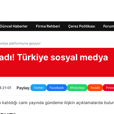
Güncel Haberler
Firma Rehberi
Çerez Politikası
Foru
 medya platformuna geçiyor
adı! Türkiye sosyal medya
Paylaş:
4 21:01
Twitter
Facebook
WhatsApp
Reddit
Pinte
 katıldığı canlı yayında gündeme ilişkin açıklamalarda bulu