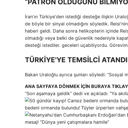
“PATRON OLDUĞUNU BİLMİY
İran'ın Türkiye'den istediği desteğe ilişkin Uralo
de böyle bir sinyal olmadığını söyledik. Reisi'n
haberi geldi. Daha sonra helikopterin içinde Rei
olmadığı veya belki de güvenlik nedeniyle kapatı
desteği istediler. geceleri uçabiliyordu. Görevim
TÜRKİYE'YE TEMSİLCİ ATAND
Bakan Uraloğlu ayrıca şunları söyledi: “Sosyal
ANA SAYFAYA DÖNMEK İÇİN BURAYA TIKLAY
“Son aşamaya geldik” dedi ve açıkladı: “Ya akıll
bedeni ormanda bulundu! Tüyler ürperten vahşeti 
mesaj! “Dünya yeni çatışmalara hamile”