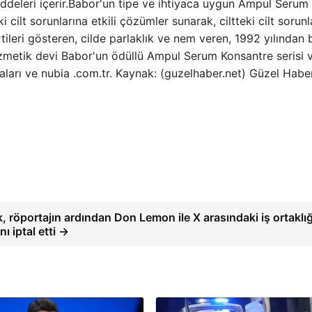
f maddeleri içerir.Babor'un tipe ve ihtiyaca uygun Ampul Serum
ki cilt sorunlarına etkili çözümler sunarak, ciltteki cilt sorunl
rtileri gösteren, cilde parlaklık ve nem veren, 1992 yılından 
zmetik devi Babor'un ödüllü Ampul Serum Konsantre serisi 
ları ve nubia .com.tr. Kaynak: (guzelhaber.net) Güzel Habe
 röportajın ardından Don Lemon ile X arasındaki iş ortaklığ
ı iptal etti →