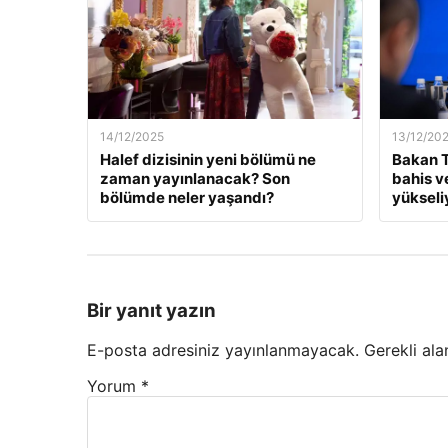
14/12/2025
13/12/20
Halef dizisinin yeni bölümü ne
Bakan T
zaman yayınlanacak? Son
bahis v
bölümde neler yaşandı?
yükseli
Bir yanıt yazın
E-posta adresiniz yayınlanmayacak.
Gerekli ala
Yorum
*