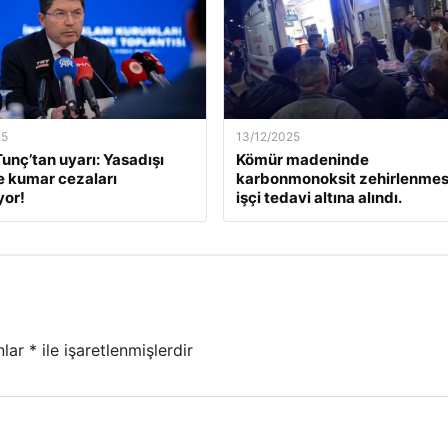
25
13/12/2025
unç’tan uyarı: Yasadışı
Kömür madeninde
e kumar cezaları
karbonmonoksit zehirlenmesi
yor!
işçi tedavi altına alındı.
nlar
*
ile işaretlenmişlerdir