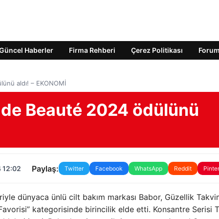
Güncel Haberler
Firma Rehberi
Çerez Politikası
Foru
ülünü aldı! – EKONOMİ
x de Beauté 2024 ödülünü
Paylaş:
 12:02
Twitter
Facebook
WhatsApp
Reddit
Pinte
eriyle dünyaca ünlü cilt bakım markası Babor, Güzellik Takvim
vorisi” kategorisinde birincilik elde etti. Konsantre Serisi