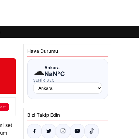
m
Hava Durumu
☁
Ankara
NaN°C
ŞEHIR SEÇ
rest
Bizi Takip Edin
i seti
 Tüm