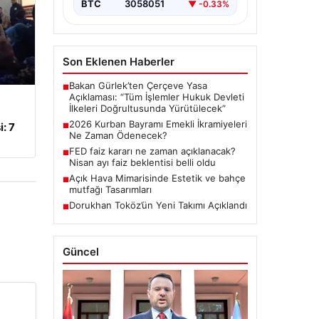
BTC
3058051
▼ -0.33%
Son Eklenen Haberler
Bakan Gürlek’ten Çerçeve Yasa
■
Açıklaması: “Tüm İşlemler Hukuk Devleti
İlkeleri Doğrultusunda Yürütülecek”
2026 Kurban Bayramı Emekli İkramiyeleri
: 7
■
Ne Zaman Ödenecek?
FED faiz kararı ne zaman açıklanacak?
■
Nisan ayı faiz beklentisi belli oldu
Açık Hava Mimarisinde Estetik ve bahçe
■
mutfağı Tasarımları
Dorukhan Toköz’ün Yeni Takımı Açıklandı
■
Güncel