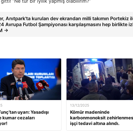
itti! “Ne tür bir iyilik yapmış olabilirim?”
r, Anıtpark'ta kurulan dev ekrandan milli takımın Portekiz il
 Avrupa Futbol Şampiyonası karşılaşmasını hep birlikte iz
M →
25
13/12/2025
unç’tan uyarı: Yasadışı
Kömür madeninde
e kumar cezaları
karbonmonoksit zehirlenmesi
yor!
işçi tedavi altına alındı.