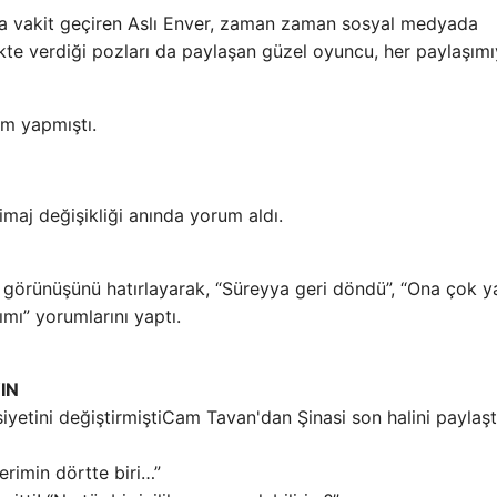
la vakit geçiren Aslı Enver, zaman zaman sosyal medyada
ikte verdiği pozları da paylaşan güzel oyuncu, her paylaşımı
ım yapmıştı.
 imaj değişikliği anında yorum aldı.
ki görünüşünü hatırlayarak, “Süreyya geri döndü”, “Ona çok ya
ımı” yorumlarını yaptı.
IN
Cam Tavan'dan Şinasi son halini paylaşt
lerimin dörtte biri…”