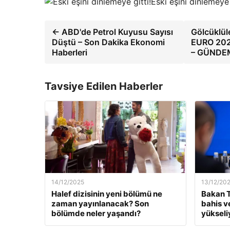
Eski eşini dinlemeye g
← ABD'de Petrol Kuyusu Sayısı
Gölcüklüle
Düştü – Son Dakika Ekonomi
EURO 2024
Haberleri
– GÜNDE
Tavsiye Edilen Haberler
14/12/2025
13/12/20
Halef dizisinin yeni bölümü ne
Bakan T
zaman yayınlanacak? Son
bahis v
bölümde neler yaşandı?
yükseli