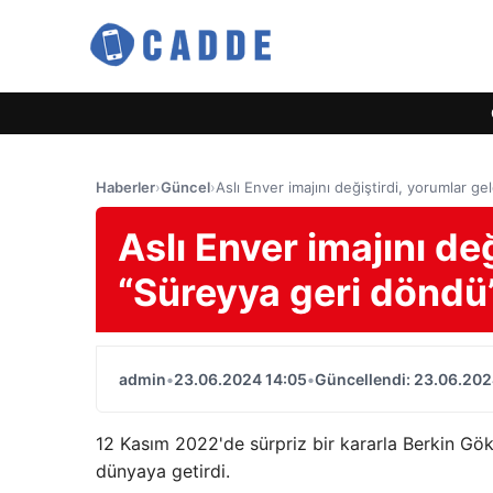
Haberler
›
Güncel
›
Aslı Enver imajını değiştirdi, yorumlar ge
Aslı Enver imajını değ
“Süreyya geri döndü
admin
•
23.06.2024 14:05
•
Güncellendi: 23.06.202
12 Kasım 2022'de sürpriz bir kararla Berkin Gök
dünyaya getirdi.