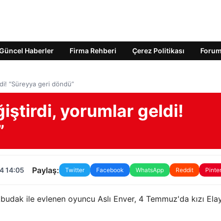
Güncel Haberler
Firma Rehberi
Çerez Politikası
Foru
ldi! “Süreyya geri döndü”
iştirdi, yorumlar geldi!
”
Paylaş:
4 14:05
Twitter
Facebook
WhatsApp
Reddit
Pinte
budak ile evlenen oyuncu Aslı Enver, 4 Temmuz'da kızı Elay