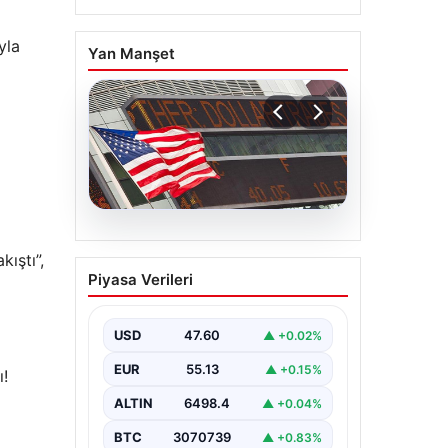
yla
Yan Manşet
04.08.2026
kıştı”,
FED faiz kararı ne zaman
Piyasa Verileri
açıklanacak? Nisan ayı
faiz beklentisi belli oldu
USD
47.60
▲ +0.02%
EUR
55.13
▲ +0.15%
ı!
ALTIN
6498.4
▲ +0.04%
BTC
3070739
▲ +0.83%