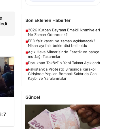
e
Son Eklenen Haberler
ledi
2026 Kurban Bayramı Emekli İkramiyeleri
■
Ne Zaman Ödenecek?
FED faiz kararı ne zaman açıklanacak?
■
Nisan ayı faiz beklentisi belli oldu
Açık Hava Mimarisinde Estetik ve bahçe
■
mutfağı Tasarımları
Dorukhan Toköz’ün Yeni Takımı Açıklandı
■
Pakistan’da Protesto Sırasında Karakol
■
Girişinde Yapılan Bombalı Saldırıda Can
Kaybı ve Yaralanmalar
Güncel
: 7