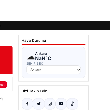
m
Hava Durumu
☁
Ankara
NaN°C
ŞEHIR SEÇ
rest
Bizi Takip Edin
'ı