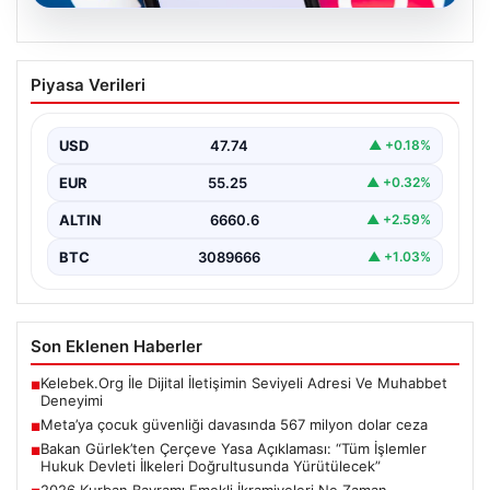
07.08.2026
Meta’ya çocuk güvenliği davasında 567
Piyasa Verileri
milyon dolar ceza
USD
47.74
▲ +0.18%
EUR
55.25
▲ +0.32%
ALTIN
6660.6
▲ +2.59%
BTC
3089666
▲ +1.03%
Son Eklenen Haberler
Kelebek.Org İle Dijital İletişimin Seviyeli Adresi Ve Muhabbet
■
Deneyimi
Meta’ya çocuk güvenliği davasında 567 milyon dolar ceza
■
Bakan Gürlek’ten Çerçeve Yasa Açıklaması: “Tüm İşlemler
■
Hukuk Devleti İlkeleri Doğrultusunda Yürütülecek”
2026 Kurban Bayramı Emekli İkramiyeleri Ne Zaman