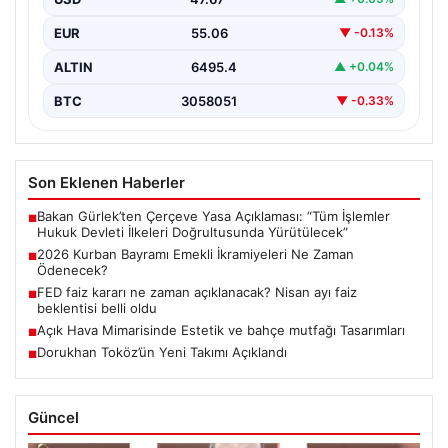
ikramiyesi…
EUR
55.06
▼ -0.13%
ALTIN
6495.4
▲ +0.04%
BTC
3058051
▼ -0.33%
Son Eklenen Haberler
Bakan Gürlek’ten Çerçeve Yasa Açıklaması: “Tüm İşlemler
■
Hukuk Devleti İlkeleri Doğrultusunda Yürütülecek”
2026 Kurban Bayramı Emekli İkramiyeleri Ne Zaman
■
Ödenecek?
FED faiz kararı ne zaman açıklanacak? Nisan ayı faiz
■
beklentisi belli oldu
Açık Hava Mimarisinde Estetik ve bahçe mutfağı Tasarımları
■
Dorukhan Toköz’ün Yeni Takımı Açıklandı
■
Güncel