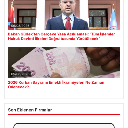
06/08/2026
Bakan Gürlek’ten Çerçeve Yasa Açıklaması: “Tüm İşlemler
Hukuk Devleti İlkeleri Doğrultusunda Yürütülecek”
05/08/2026
2026 Kurban Bayramı Emekli İkramiyeleri Ne Zaman
Ödenecek?
Son Eklenen Firmalar