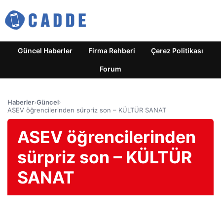
Güncel Haberler
Firma Rehberi
Çerez Politikası
Forum
Haberler
›
Güncel
›
ASEV öğrencilerinden sürpriz son – KÜLTÜR SANAT
ASEV öğrencilerinden
sürpriz son – KÜLTÜR
SANAT