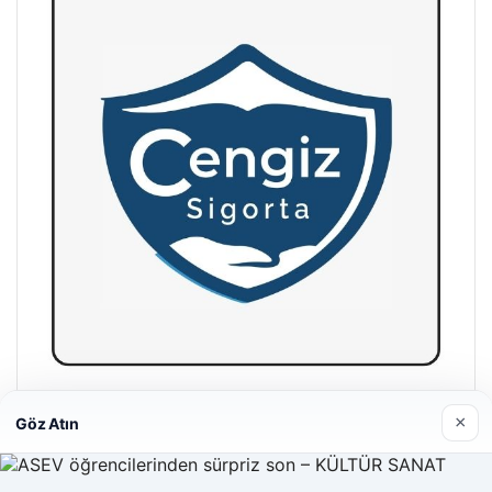
Hastaş Beton
×
Göz Atın
26/05/2026