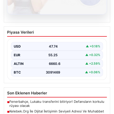
08.08.2026
Kelebek.Org İle Dijital İletişimin Seviyeli
Piyasa Verileri
Adresi Ve Muhabbet Deneyimi
Dijital ortamında kullanıcıların seviyeli bir şekilde iletişim
kurması büyük bir hassasiyet ifade etmektedir.
USD
47.74
▲ +0.18%
Günümüzde…
EUR
55.25
▲ +0.32%
ALTIN
6660.6
▲ +2.59%
BTC
3091469
▲ +0.06%
Son Eklenen Haberler
Fenerbahçe, Lukaku transferini bitiriyor! Defansların korkulu
■
rüyası olacak
Kelebek.Org İle Dijital İletişimin Seviyeli Adresi Ve Muhabbet
■