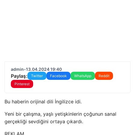
admin
•
13.04.2024 19:40
Paylaş:
Twitter
Facebook
WhatsApp
Reddit
Pinterest
Bu haberin orijinal dili İngilizce idi.
Yeni bir çalışma, yaşlı yetişkinlerin çoğunun sanal
gerçekliği sevdiğini ortaya çıkardı.
REKLAM