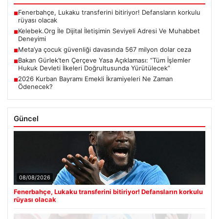
Fenerbahçe, Lukaku transferini bitiriyor! Defansların korkulu
■
rüyası olacak
Kelebek.Org İle Dijital İletişimin Seviyeli Adresi Ve Muhabbet
■
Deneyimi
Meta’ya çocuk güvenliği davasında 567 milyon dolar ceza
■
Bakan Gürlek’ten Çerçeve Yasa Açıklaması: “Tüm İşlemler
■
Hukuk Devleti İlkeleri Doğrultusunda Yürütülecek”
2026 Kurban Bayramı Emekli İkramiyeleri Ne Zaman
■
Ödenecek?
Güncel
08/08/2026
Fenerbahçe, Lukaku transferini bitiriyor! Defansların korkulu
rüyası olacak