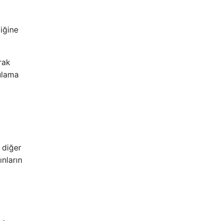
diğine
rak
ulama
 diğer
ınların