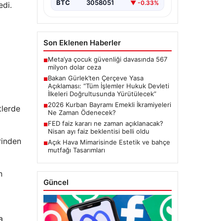
BTC
3058051
▼ -0.33%
edi.
başlatacak çerçeve yasanın
Meclis’te kabul…
Son Eklenen Haberler
Meta’ya çocuk güvenliği davasında 567
■
milyon dolar ceza
Bakan Gürlek’ten Çerçeve Yasa
■
Açıklaması: “Tüm İşlemler Hukuk Devleti
İlkeleri Doğrultusunda Yürütülecek”
2026 Kurban Bayramı Emekli İkramiyeleri
■
tlerde
Ne Zaman Ödenecek?
FED faiz kararı ne zaman açıklanacak?
■
Nisan ayı faiz beklentisi belli oldu
rinden
Açık Hava Mimarisinde Estetik ve bahçe
■
mutfağı Tasarımları
n
Güncel
a