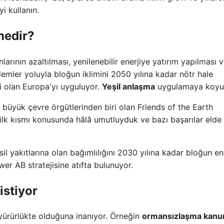
i kullanın.
nedir?
arının azaltılması, yenilenebilir enerjiye yatırım yapılması 
lemler yoluyla bloğun iklimini 2050 yılına kadar nötr hale
si olan Europa'yı uyguluyor.
Yeşil anlaşma
uygulamaya koyu
büyük çevre örgütlerinden biri olan Friends of the Earth
ilk kısmı konusunda hâlâ umutluyduk ve bazı başarılar elde 
il yakıtlarına olan bağımlılığını 2030 yılına kadar bloğun en
r AB stratejisine atıfta bulunuyor.
istiyor
 yürürlükte olduğuna inanıyor. Örneğin
ormansızlaşma kanu