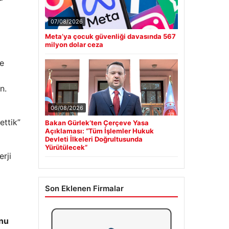
07/08/2026
Meta’ya çocuk güvenliği davasında 567
milyon dolar ceza
ve
n.
06/08/2026
ettik”
Bakan Gürlek’ten Çerçeve Yasa
Açıklaması: “Tüm İşlemler Hukuk
Devleti İlkeleri Doğrultusunda
Yürütülecek”
erji
Son Eklenen Firmalar
nu