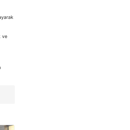
ayarak
k ve
m