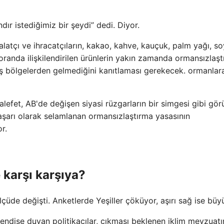
r istediğimiz bir şeydi” dedi. Diyor.
halatçı ve ihracatçıların, kakao, kahve, kauçuk, palm yağı, so
randa ilişkilendirilen ürünlerin yakın zamanda ormansızlaştı
 bölgelerden gelmediğini kanıtlaması gerekecek. ormanlar
fet, AB'de değişen siyasi rüzgarların bir simgesi gibi gör
başarı olarak selamlanan ormansızlaştırma yasasının
r.
 karşı karşıya?
lçüde değişti. Anketlerde Yeşiller çöküyor, aşırı sağ ise büy
 endişe duyan politikacılar, çıkması beklenen iklim mevzuatın