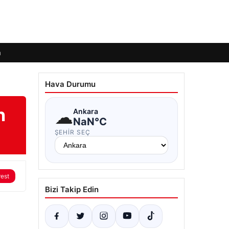
m
Hava Durumu
n
☁
Ankara
NaN°C
ŞEHIR SEÇ
rest
Bizi Takip Edin