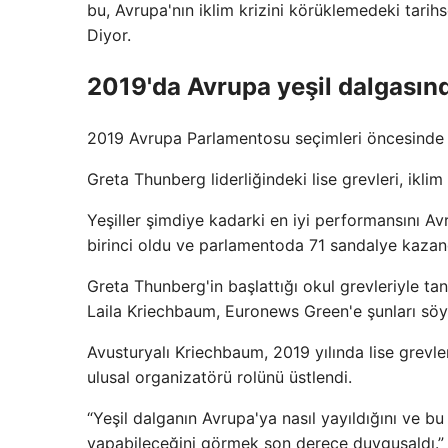
bu, Avrupa'nın iklim krizini körüklemedeki tarih
Diyor.
2019'da Avrupa yeşil dalgasın
2019 Avrupa Parlamentosu seçimleri öncesinde A
Greta Thunberg liderliğindeki lise grevleri, ikli
Yeşiller şimdiye kadarki en iyi performansını A
birinci oldu ve parlamentoda 71 sandalye kazan
Greta Thunberg'in başlattığı okul grevleriyle tan
Laila Kriechbaum, Euronews Green'e şunları söyle
Avusturyalı Kriechbaum, 2019 yılında lise grevle
ulusal organizatörü rolünü üstlendi.
“Yeşil dalganın Avrupa'ya nasıl yayıldığını ve bu
yapabileceğini görmek son derece duygusaldı.” Kr