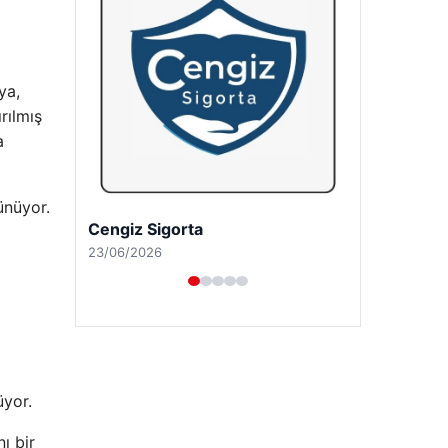
ya,
rılmış
a
ünüyor.
Hastaş Beton
26/05/2026
üyor.
ı bir