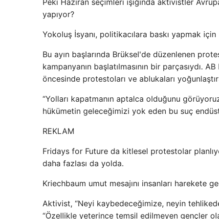
Peki Haziran seçimleri ışığında aktivistler Avr
yapıyor?
Yokoluş İsyanı, politikacılara baskı yapmak için
Bu ayın başlarında Brüksel'de düzenlenen protes
kampanyanın başlatılmasının bir parçasıydı. AB 
öncesinde protestoları ve ablukaları yoğunlaştır
“Yolları kapatmanın aptalca olduğunu görüyoruz,
hükümetin geleceğimizi yok eden bu suç endüst
REKLAM
Fridays for Future da kitlesel protestolar planl
daha fazlası da yolda.
Kriechbaum umut mesajını insanları harekete ge
Aktivist, “Neyi kaybedeceğimize, neyin tehliked
“Özellikle yeterince temsil edilmeyen gençler ol