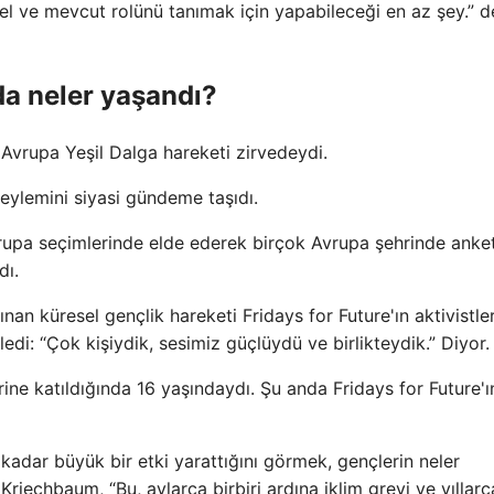
sel ve mevcut rolünü tanımak için yapabileceği en az şey.” d
da neler yaşandı?
vrupa Yeşil Dalga hareketi zirvedeydi.
m eylemini siyasi gündeme taşıdı.
vrupa seçimlerinde elde ederek birçok Avrupa şehrinde anke
dı.
ınan küresel gençlik hareketi Fridays for Future'ın aktivistle
di: “Çok kişiydik, sesimiz güçlüydü ve birlikteydik.” Diyor.
rine katıldığında 16 yaşındaydı. Şu anda Fridays for Future'ı
 kadar büyük bir etki yarattığını görmek, gençlerin neler
iechbaum, “Bu, aylarca birbiri ardına iklim grevi ve yıllarc