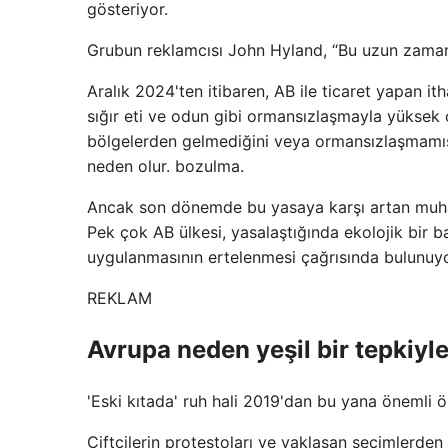
gösteriyor.
Grubun reklamcısı John Hyland, “Bu uzun zamandı
Aralık 2024'ten itibaren, AB ile ticaret yapan it
sığır eti ve odun gibi ormansızlaşmayla yüksek o
bölgelerden gelmediğini veya ormansızlaşmamış
neden olur. bozulma.
Ancak son dönemde bu yasaya karşı artan muhale
Pek çok AB ülkesi, yasalaştığında ekolojik bir 
uygulanmasının ertelenmesi çağrısında bulunuyo
REKLAM
Avrupa neden yeşil bir tepkiyle
'Eski kıtada' ruh hali 2019'dan bu yana önemli ö
Çiftçilerin protestoları ve yaklaşan seçimlerden