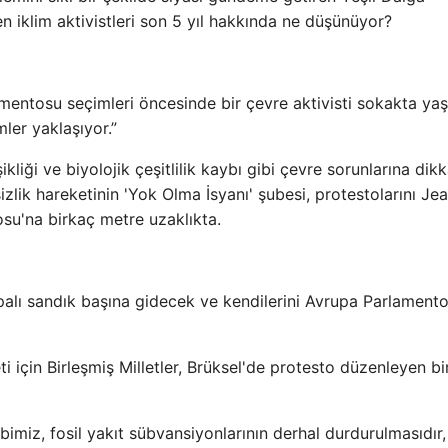
n iklim aktivistleri son 5 yıl hakkında ne düşünüyor?
entosu seçimleri öncesinde bir çevre aktivisti sokakta yaşl
ler yaklaşıyor.”
ikliği ve biyolojik çeşitlilik kaybı gibi çevre sorunlarına dikk
izlik hareketinin 'Yok Olma İsyanı' şubesi, protestolarını Je
su'na birkaç metre uzaklıkta.
palı ​​sandık başına gidecek ve kendilerini Avrupa Parlament
i için Birleşmiş Milletler, Brüksel'de protesto düzenleyen bi
imiz, fosil yakıt sübvansiyonlarının derhal durdurulmasıdır