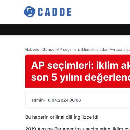
Haberler
›
Güncel
›
AP seçimleri: iklim aktivistleri Avrupa siy
AP seçimleri: iklim a
son 5 yılını değerlen
admin
•
16.04.2024 00:06
Bu haberin orijinal dili İngilizce idi.
2019 Avrupa Parlamentosu seçimlerine, iklim eyl