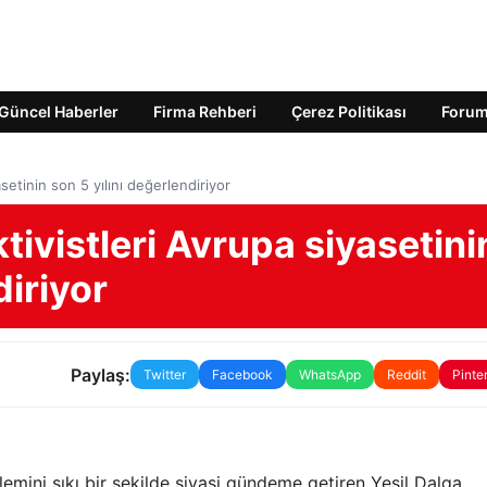
Güncel Haberler
Firma Rehberi
Çerez Politikası
Foru
asetinin son 5 yılını değerlendiriyor
ktivistleri Avrupa siyasetini
diriyor
Paylaş:
Twitter
Facebook
WhatsApp
Reddit
Pinte
emini sıkı bir şekilde siyasi gündeme getiren Yeşil Dalga