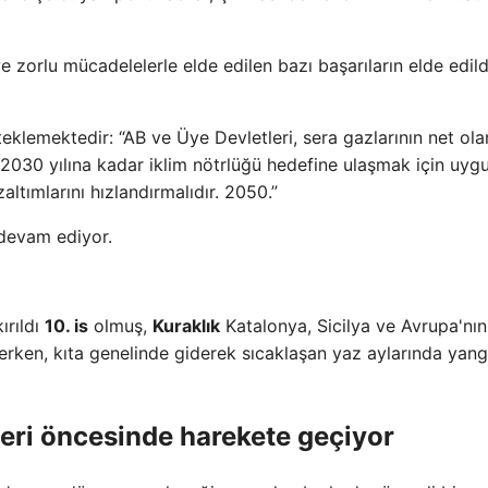
 ve zorlu mücadelelerle elde edilen bazı başarıların elde edil
klemektedir: “AB ve Üye Devletleri, sera gazlarının net ola
 2030 yılına kadar iklim nötrlüğü hedefine ulaşmak için uyg
ltımlarını hızlandırmalıdır. 2050.”
 devam ediyor.
ırıldı
10. is
olmuş,
Kuraklık
Katalonya, Sicilya ve Avrupa'nın
erken, kıta genelinde giderek sıcaklaşan yaz aylarında yang
mleri öncesinde harekete geçiyor