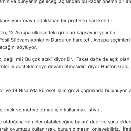
upa'nın ve dünyanın geleceği açısından bu kadar önemli bir a
 kaos yaratmaya odaklanan bir protesto hareketidir. .
to, 12 Avrupa ülkesindeki grupları kapsayan yeni bir
Fosil Sübvansiyonlarını Durdurun hareketi, Avrupa seçimleri
acağını söylüyor.
 değil mi? Bu çok açık” diyor Dr. “Fakat daha da açık olan 
rilerini desteklemeye devam etmesidir” diyor Huston Gold.
ıyor ve 19 Nisan'da küresel iklim grevi çağrısında bulunuyor 
çirmek ve motive etmek için kullanmak istiyor.
e olduğuna ve neler olabileceğine bakın” dedi ve şunu ekled
arak oyumuzu kullanırsak, bunun olmasını önleyebiliriz.” İfad