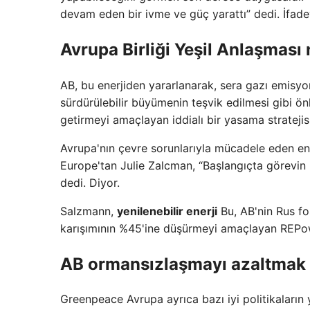
devam eden bir ivme ve güç yarattı” dedi. İfadey
Avrupa Birliği Yeşil Anlaşması 
AB, bu enerjiden yararlanarak, sera gazı emisyonl
sürdürülebilir büyümenin teşvik edilmesi gibi ön
getirmeyi amaçlayan iddialı bir yasama strateji
Avrupa'nın çevre sorunlarıyla mücadele eden en 
Europe'tan Julie Zalcman, “Başlangıçta görevin 
dedi. Diyor.
Salzmann,
yenilenebilir enerji
Bu, AB'nin Rus fos
karışımının %45'ine düşürmeyi amaçlayan REPowe
AB ormansızlaşmayı azaltmak 
Greenpeace Avrupa ayrıca bazı iyi politikaların