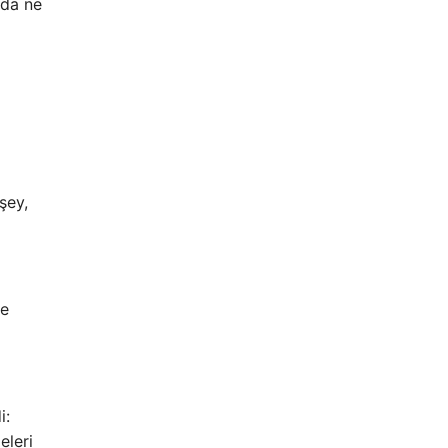
nda ne
şey,
ve
i:
eleri