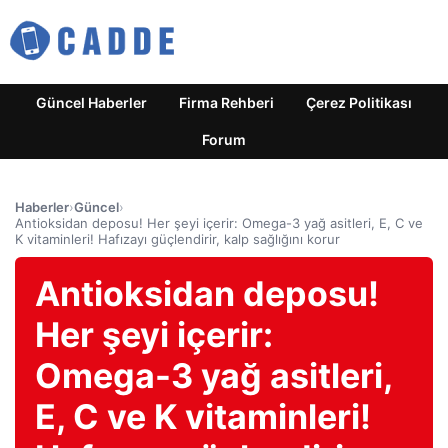
Güncel Haberler
Firma Rehberi
Çerez Politikası
Forum
Haberler
›
Güncel
›
Antioksidan deposu! Her şeyi içerir: Omega-3 yağ asitleri, E, C ve
K vitaminleri! Hafızayı güçlendirir, kalp sağlığını korur
Antioksidan deposu!
Her şeyi içerir:
Omega-3 yağ asitleri,
E, C ve K vitaminleri!