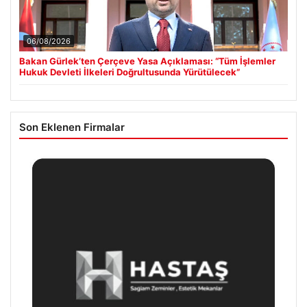
06/08/2026
Bakan Gürlek’ten Çerçeve Yasa Açıklaması: “Tüm İşlemler
Hukuk Devleti İlkeleri Doğrultusunda Yürütülecek”
Son Eklenen Firmalar