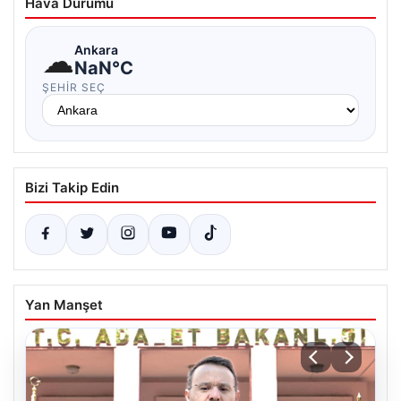
Hava Durumu
☁
Ankara
NaN°C
ŞEHIR SEÇ
Bizi Takip Edin
Yan Manşet