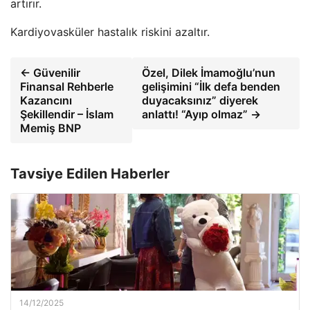
artırır.
Kardiyovasküler hastalık riskini azaltır.
← Güvenilir
Özel, Dilek İmamoğlu’nun
Finansal Rehberle
gelişimini “İlk defa benden
Kazancını
duyacaksınız” diyerek
Şekillendir – İslam
anlattı! “Ayıp olmaz” →
Memiş BNP
Tavsiye Edilen Haberler
14/12/2025