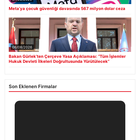
Meta’ya çocuk güvenliği davasında 567 milyon dolar ceza
06/08/2026
Bakan Gürlek’ten Çerçeve Yasa Açıklaması: “Tüm İşlemler
Hukuk Devleti İlkeleri Doğrultusunda Yürütülecek”
Son Eklenen Firmalar