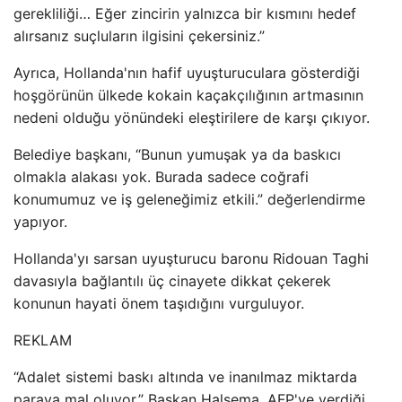
gerekliliği… Eğer zincirin yalnızca bir kısmını hedef
alırsanız suçluların ilgisini çekersiniz.”
Ayrıca, Hollanda'nın hafif uyuşturuculara gösterdiği
hoşgörünün ülkede kokain kaçakçılığının artmasının
nedeni olduğu yönündeki eleştirilere de karşı çıkıyor.
Belediye başkanı, “Bunun yumuşak ya da baskıcı
olmakla alakası yok. Burada sadece coğrafi
konumumuz ve iş geleneğimiz etkili.” değerlendirme
yapıyor.
Hollanda'yı sarsan uyuşturucu baronu Ridouan Taghi
davasıyla bağlantılı üç cinayete dikkat çekerek
konunun hayati önem taşıdığını vurguluyor.
REKLAM
“Adalet sistemi baskı altında ve inanılmaz miktarda
paraya mal oluyor.” Başkan Halsema, AFP'ye verdiği