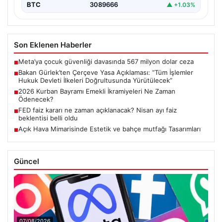
BTC
3089666
▲ +1.03%
Son Eklenen Haberler
Meta’ya çocuk güvenliği davasında 567 milyon dolar ceza
■
Bakan Gürlek’ten Çerçeve Yasa Açıklaması: “Tüm İşlemler
■
Hukuk Devleti İlkeleri Doğrultusunda Yürütülecek”
2026 Kurban Bayramı Emekli İkramiyeleri Ne Zaman
■
Ödenecek?
FED faiz kararı ne zaman açıklanacak? Nisan ayı faiz
■
beklentisi belli oldu
Açık Hava Mimarisinde Estetik ve bahçe mutfağı Tasarımları
■
Güncel
07/08/2026