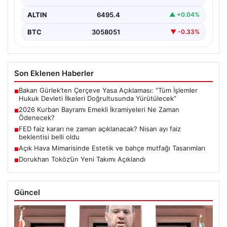
ALTIN
6495.4
▲ +0.04%
BTC
3058051
▼ -0.33%
Son Eklenen Haberler
Bakan Gürlek’ten Çerçeve Yasa Açıklaması: “Tüm İşlemler
■
Hukuk Devleti İlkeleri Doğrultusunda Yürütülecek”
2026 Kurban Bayramı Emekli İkramiyeleri Ne Zaman
■
Ödenecek?
FED faiz kararı ne zaman açıklanacak? Nisan ayı faiz
■
beklentisi belli oldu
Açık Hava Mimarisinde Estetik ve bahçe mutfağı Tasarımları
■
Dorukhan Toköz’ün Yeni Takımı Açıklandı
■
Güncel