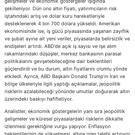
gelişmeler ve ekonomik göstergeler ışığında
şekilleniyor. Dün ons altın fiyatı, yatırımcıların risk
iştahındaki artış ve dolar kuru hareketleriyle
desteklenerek 4 bin 700 dolara yükseldi. Amerikan
ekonomisinde ise, iş gücü piyasasında yaşanan zayıflık
ve şubat ayına ait yeni veriler, piyasalarda belirsizlik ve
endişeleri artırdı. ABD’de açık iş sayısı ve işe alım
rakamlarındaki düşüşler, merkez bankasının parasal
politikalarını gevşetebileceğine dair beklentileri
güçlendirdi ve bu durum, altın fiyatlarını olumlu yönde
etkiledi. Ayrıca, ABD Başkanı Donald Trump’ın İran ve
bölge ülkeleriyle ilgili yaptığı açıklamalar, jeopolitik
risklerin azalabileceği yönünde umutlar doğurarak altın
üzerindeki baskıyı hafifletiyor.
Analistler, ekonomik göstergelerin yanı sıra jeopolitik
gelişmeler ve küresel piyasalardaki risklerin dikkatle
izlenmesi gerektiğine vurgu yapıyor. Enflasyon
beklentilerinin de yükselmesi, altına olan talebi artırıyor