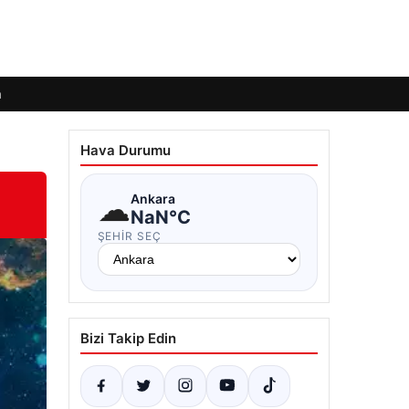
m
Hava Durumu
☁
Ankara
NaN°C
ŞEHIR SEÇ
Bizi Takip Edin