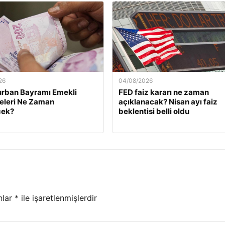
26
04/08/2026
urban Bayramı Emekli
FED faiz kararı ne zaman
eleri Ne Zaman
açıklanacak? Nisan ayı faiz
ek?
beklentisi belli oldu
nlar
*
ile işaretlenmişlerdir