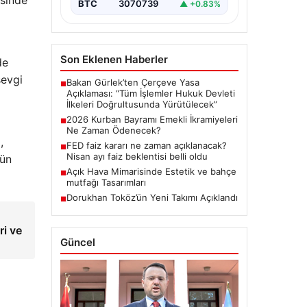
esinde
BTC
3070739
▲ +0.83%
Son Eklenen Haberler
de
sevgi
Bakan Gürlek’ten Çerçeve Yasa
■
Açıklaması: “Tüm İşlemler Hukuk Devleti
İlkeleri Doğrultusunda Yürütülecek”
2026 Kurban Bayramı Emekli İkramiyeleri
■
Ne Zaman Ödenecek?
,
FED faiz kararı ne zaman açıklanacak?
■
Nisan ayı faiz beklentisi belli oldu
gün
Açık Hava Mimarisinde Estetik ve bahçe
■
mutfağı Tasarımları
Dorukhan Toköz’ün Yeni Takımı Açıklandı
■
ri ve
Güncel