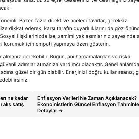
şılaşabilirsiniz. Bu süreçte, cesaretiniz ve kararlılığınız say
acak.
nemli. Bazen fazla direkt ve aceleci tavırlar, gereksiz
nize dikkat ederek, karşı tarafın duyarlılıklarını da göz önün
Sosyal ilişkilerinizde ise, samimi yaklaşımlarınız sayesinde 
eri korumak için empati yapmaya özen gösterin.
lar almanız gerekebilir. Bugün, ani harcamalardan ve riskli
üvenli adımlar atmanıza yardımcı olacaktır. Genel anlamda
k adına güzel bir gün olabilir. Enerjinizi doğru kullanırsanız, 
debilirsiniz.
ları ne kadar
Enflasyon Verileri Ne Zaman Açıklanacak?
 alış satış
Ekonomistlerin Güncel Enflasyon Tahminle
Detaylar →