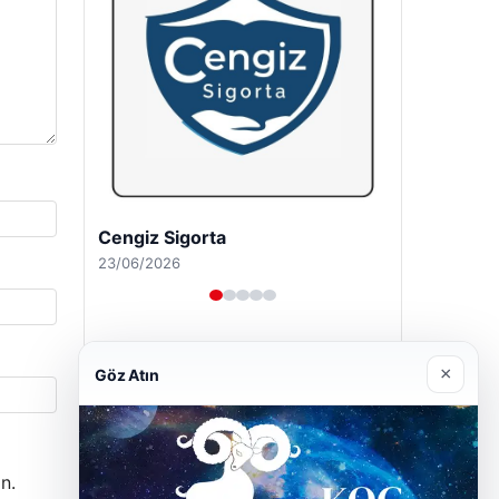
Hastaş Beton
26/05/2026
×
Göz Atın
n.