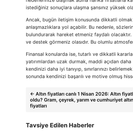
hedeflerinize ulaşmak adına harika fırsatlarla kar
istediğiniz sonuçlara ulaşma şansınız yüksek ol
Ancak, bugün iletişim konusunda dikkatli olmak ö
anlaşmazlıklara yol açabilir. Bu nedenle, sözleri
bulundurarak hareket etmeniz faydalı olacaktır. 
ve destek görmeniz olasıdır. Bu olumlu atmosf
Finansal konularda ise, tutarlı ve dikkatli karar
yatırımlardan uzak durmak, maddi açıdan daha g
kendinizi daha iyi tanıyıp, sınırlarınızı belirleme
sonunda kendinizi başarılı ve motive olmuş hisse
← Altın fiyatları canlı 1 Nisan 2026: Altın fiyat
oldu? Gram, çeyrek, yarım ve cumhuriyet altını
fiyatları
Tavsiye Edilen Haberler